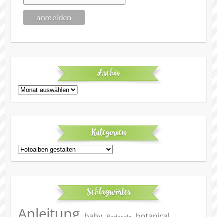
Archiv
Archiv
Kategorien
Kategorien
Schlagwörter
Anleitung
botanical
baby
Badesalz