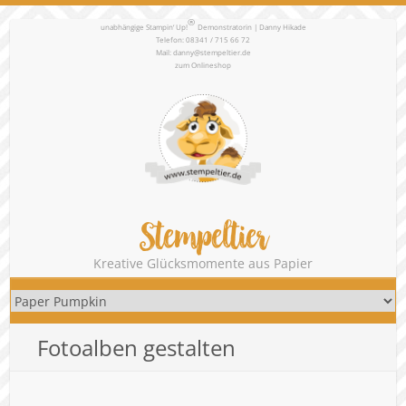
®
unabhängige Stampin‘ Up!
Demonstratorin | Danny Hikade
Telefon: 08341 / 715 66 72
Mail:
danny@stempeltier.de
zum
Onlineshop
Stempeltier
Kreative Glücksmomente aus Papier
Fotoalben gestalten