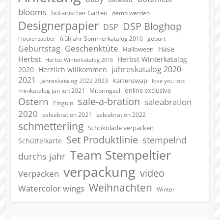
blooms
botanischer Garten
demo werden
Designerpapier
DSP Bloghop
DSP
geburt
frühjahr-Sommerkatalog 2016
Flockenzauber
Geschenktüte
Geburtstag
Hase
Halloween
Herbst
Herbst Winterkatalog
Herbst Winterkatalog 2016
jahreskatalog 2020-
2020
Herzlich willkommen
2021
Kartenswap
Jahreskatalog 2022 2023
love you lots
online exclusive
minikatalog jan jun 2021
Mitbringsel
sale-a-bration
Ostern
saleabration
Pinguin
2020
saleabration 2022
saleabration 2021
schmetterling
Schokolade verpacken
Set Produktlinie
stempelnd
Schüttelkarte
Team Stempeltier
durchs jahr
verpackung
video
Verpacken
Weihnachten
Watercolor wings
Winter