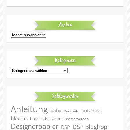
Archiv
Archiv
Kategorien
Kategorien
Schlagwörter
Anleitung
botanical
baby
Badesalz
blooms
botanischer Garten
demo werden
Designerpapier
DSP Bloghop
DSP