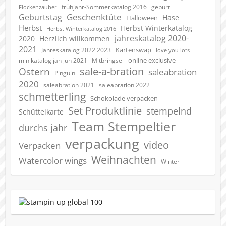
geburt
frühjahr-Sommerkatalog 2016
Flockenzauber
Geschenktüte
Geburtstag
Hase
Halloween
Herbst
Herbst Winterkatalog
Herbst Winterkatalog 2016
jahreskatalog 2020-
2020
Herzlich willkommen
2021
Kartenswap
Jahreskatalog 2022 2023
love you lots
online exclusive
minikatalog jan jun 2021
Mitbringsel
sale-a-bration
Ostern
saleabration
Pinguin
2020
saleabration 2022
saleabration 2021
schmetterling
Schokolade verpacken
Set Produktlinie
stempelnd
Schüttelkarte
Team Stempeltier
durchs jahr
verpackung
video
Verpacken
Weihnachten
Watercolor wings
Winter