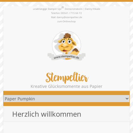
®
unabhängige Stampin‘ Up!
Demonstratorin | Danny Hikade
Telefon: 08341 / 715 66 72
Mail:
danny@stempeltier.de
zum
Onlineshop
Stempeltier
Kreative Glücksmomente aus Papier
Herzlich willkommen