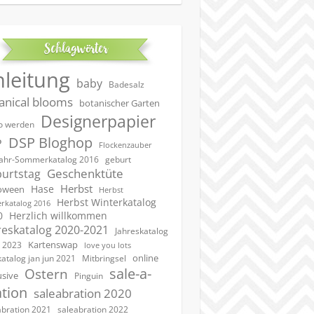
Schlagwörter
nleitung
baby
Badesalz
anical blooms
botanischer Garten
Designerpapier
 werden
DSP Bloghop
P
Flockenzauber
geburt
jahr-Sommerkatalog 2016
Geschenktüte
urtstag
Herbst
Hase
oween
Herbst
Herbst Winterkatalog
rkatalog 2016
0
Herzlich willkommen
reskatalog 2020-2021
Jahreskatalog
Kartenswap
 2023
love you lots
online
katalog jan jun 2021
Mitbringsel
sale-a-
Ostern
usive
Pinguin
ation
saleabration 2020
saleabration 2022
abration 2021