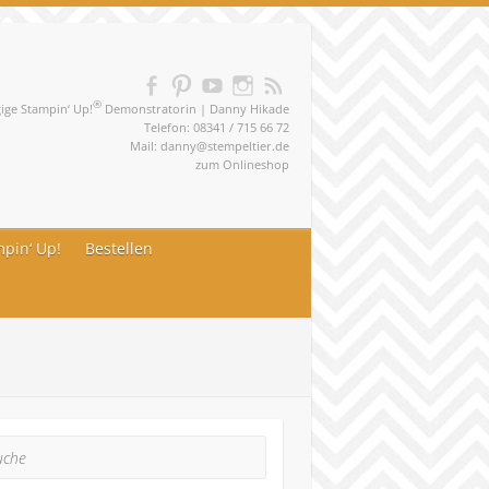
®
ge Stampin‘ Up!
Demonstratorin | Danny Hikade
Telefon: 08341 / 715 66 72
Mail:
danny@stempeltier.de
zum
Onlineshop
pin‘ Up!
Bestellen
he