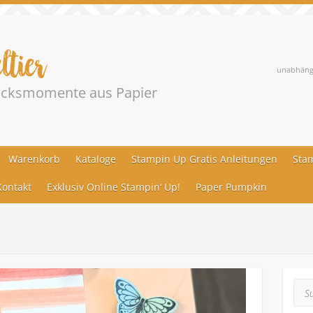
ltier
unabhängi
lücksmomente aus Papier
Warenkorb
Kataloge
Stampin Up Gratis Anleitungen
Stam
ontakt
Exklusiv Online Stampin‘ Up!
Paper Pumpkin
Suc