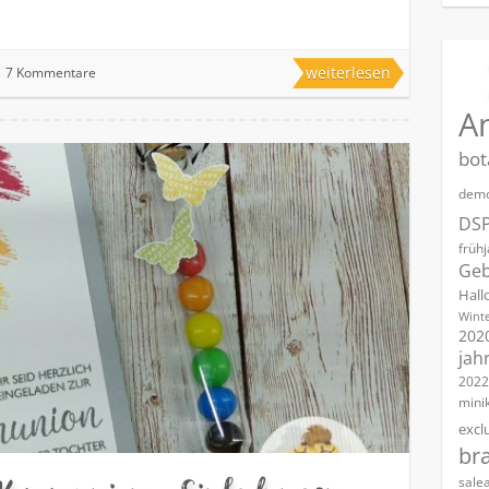
weiterlesen
7 Kommentare
A
bot
demo
DS
früh
Geb
Hall
Winte
202
jah
2022
mini
excl
br
sale