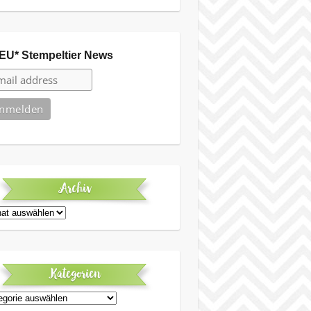
EU* Stempeltier News
Archiv
iv
Kategorien
egorien