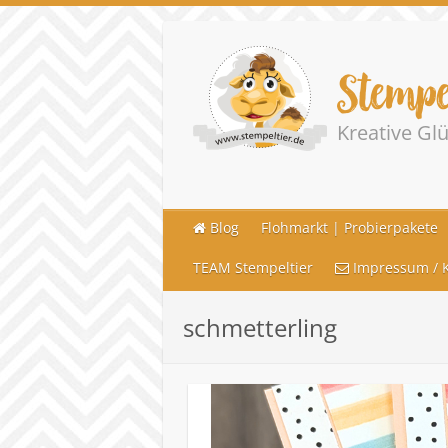
Stempe
Kreative G
Blog
Flohmarkt | Probierpakete
TEAM Stempeltier
Impressum / K
schmetterling