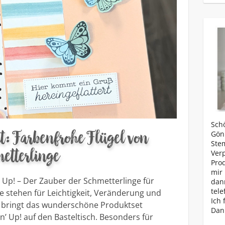
Schö
ht: Farbenfrohe Flügel von
Gönn
Ste
etterlinge
Ver
Prod
mir 
 Up! – Der Zauber der Schmetterlinge für
dan
tele
e stehen für Leichtigkeit, Veränderung und
Ich 
hl bringt das wunderschöne Produktset
Dan
n’ Up! auf den Basteltisch. Besonders für