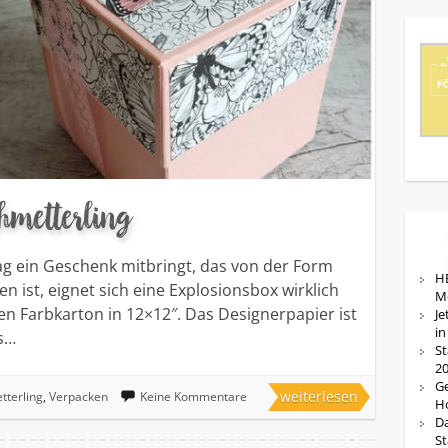
hmetterling
 ein Geschenk mitbringt, das von der Form
HE
en ist, eignet sich eine Explosionsbox wirklich
M
n Farbkarton in 12×12″. Das Designerpapier ist
Je
in
is…
St
20
Ge
weiterlesen
tterling
,
Verpacken
Keine Kommentare
Ho
Da
St