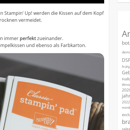
on Stampin‘ Up! werden die Kissen auf dem Kopf
trocknen vermeidet.
A
sen immer
perfekt
zueinander.
bot
 Stempelkissen und ebenso als Farbkarton.
demo
DS
früh
Geb
Hall
Winte
202
jah
2022
mini
excl
br
sale