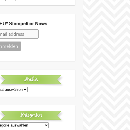
EU* Stempeltier News
Archiv
iv
Kategorien
egorien