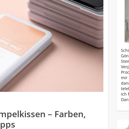
Schö
Gönn
Ste
Ver
Prod
mir 
dan
tele
Ich 
Dan
mpelkissen – Farben,
ipps