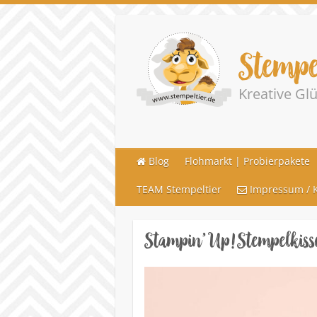
Stempe
Kreative G
Blog
Flohmarkt | Probierpakete
TEAM Stempeltier
Impressum / K
Stampin’ Up! Stempelkisse