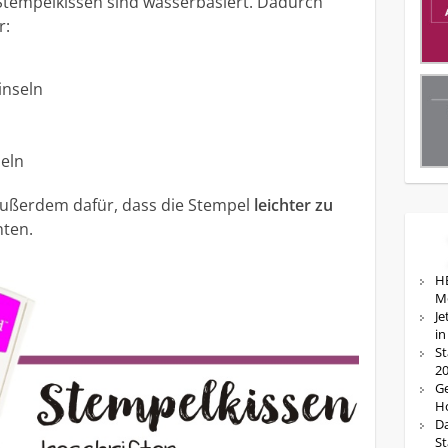
! Stempelkissen sind wasserbasiert. Dadurch
r:
inseln
seln
 außerdem dafür, dass die Stempel
leichter zu
nten.
HE
M
Je
in
St
20
Ge
Ho
Da
St