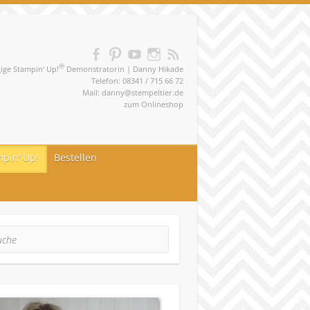
®
ge Stampin‘ Up!
Demonstratorin | Danny Hikade
Telefon: 08341 / 715 66 72
Mail:
danny@stempeltier.de
zum
Onlineshop
pin‘ Up!
Bestellen
he