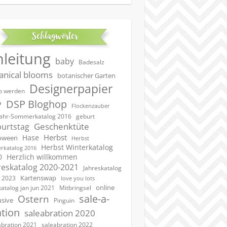
Schlagwörter
nleitung
baby
Badesalz
anical blooms
botanischer Garten
Designerpapier
 werden
DSP Bloghop
P
Flockenzauber
geburt
jahr-Sommerkatalog 2016
Geschenktüte
urtstag
Herbst
Hase
oween
Herbst
Herbst Winterkatalog
rkatalog 2016
0
Herzlich willkommen
reskatalog 2020-2021
Jahreskatalog
Kartenswap
 2023
love you lots
online
katalog jan jun 2021
Mitbringsel
sale-a-
Ostern
usive
Pinguin
ation
saleabration 2020
saleabration 2022
abration 2021