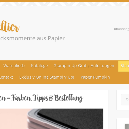
ltier
unabhängi
lücksmomente aus Papier
Warenkorb
Kataloge
Stampin Up Gratis Anleitungen
Stam
ontakt
Exklusiv Online Stampin‘ Up!
Paper Pumpkin
n – Farben, Tipps & Bestellung
Suc