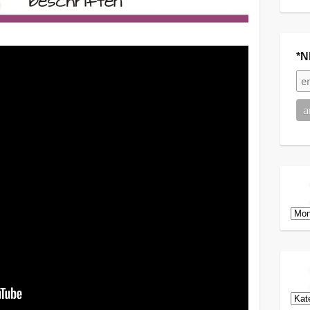
*N
Arch
Kat