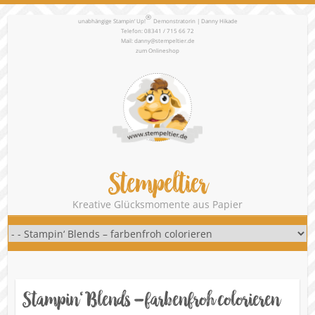
®
unabhängige Stampin‘ Up!
Demonstratorin | Danny Hikade
Telefon: 08341 / 715 66 72
Mail:
danny@stempeltier.de
zum
Onlineshop
Stempeltier
Kreative Glücksmomente aus Papier
Stampin‘ Blends – farbenfroh colorieren