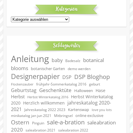
Kategorien
Kategorien
Schlagwörter
Anleitung
botanical
baby
Badesalz
blooms
botanischer Garten
demo werden
Designerpapier
DSP Bloghop
DSP
geburt
frühjahr-Sommerkatalog 2016
Flockenzauber
Geschenktüte
Geburtstag
Hase
Halloween
Herbst
Herbst Winterkatalog
Herbst Winterkatalog 2016
jahreskatalog 2020-
2020
Herzlich willkommen
2021
Kartenswap
Jahreskatalog 2022 2023
love you lots
online exclusive
minikatalog jan jun 2021
Mitbringsel
sale-a-bration
Ostern
saleabration
Pinguin
2020
saleabration 2022
saleabration 2021