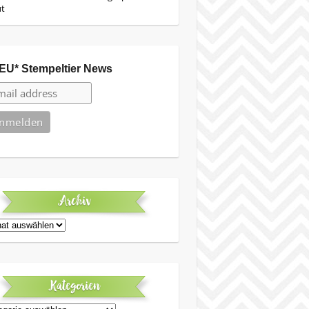
ut
EU* Stempeltier News
Archiv
iv
Kategorien
egorien