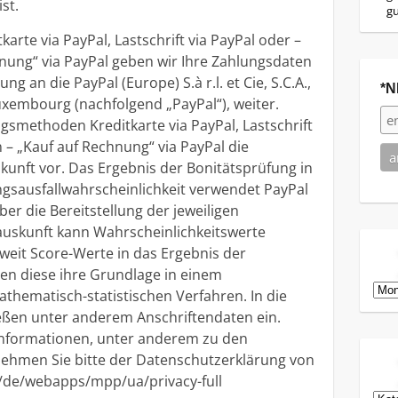
st.
g
tkarte via PayPal, Lastschrift via PayPal oder –
hnung“ via PayPal geben wir Ihre Zahlungsdaten
 an die PayPal (Europe) S.à r.l. et Cie, S.C.A.,
*N
uxembourg (nachfolgend „PayPal“), weiter.
ngsmethoden Kreditkarte via PayPal, Lastschrift
n – „Kauf auf Rechnung“ via PayPal die
unft vor. Das Ergebnis der Bonitätsprüfung in
ungsausfallwahrscheinlichkeit verwendet PayPal
r die Bereitstellung der jeweiligen
uskunft kann Wahrscheinlichkeitswerte
oweit Score-Werte in das Ergebnis der
ben diese ihre Grundlage in einem
Arch
thematisch-statistischen Verfahren. In die
eßen unter anderem Anschriftendaten ein.
Informationen, unter anderem zu den
ehmen Sie bitte der Datenschutzerklärung von
/de/webapps/mpp/ua/privacy-full
Kat