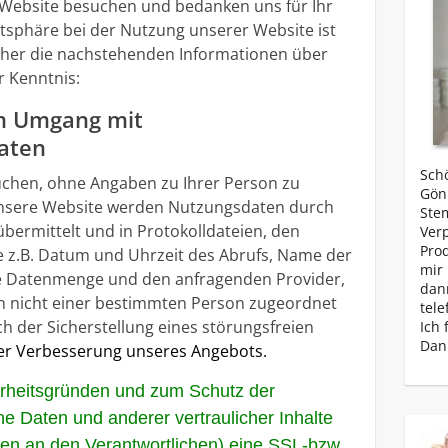
e Website besuchen und bedanken uns für Ihr
vatsphäre bei der Nutzung unserer Website ist
daher die nachstehenden Informationen über
 Kenntnis:
um Umgang mit
aten
Schö
chen, ohne Angaben zu Ihrer Person zu
Gönn
 unsere Website werden Nutzungsdaten durch
Ste
übermittelt und in Protokolldateien, den
Ver
Prod
e z.B. Datum und Uhrzeit des Abrufs, Name der
mir 
ne Datenmenge und den anfragenden Provider,
dan
n nicht einer bestimmten Person zugeordnet
tele
h der Sicherstellung eines störungsfreien
Ich 
Dan
er Verbesserung unseres Angebots.
erheitsgründen und zum Schutz der
 Daten und anderer vertraulicher Inhalte
gen an den Verantwortlichen) eine SSL-bzw.