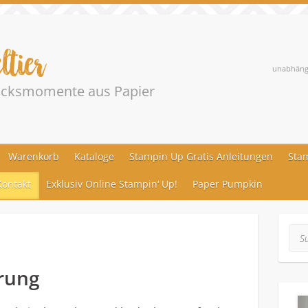
ltier
unabhängi
lücksmomente aus Papier
Warenkorb
Kataloge
Stampin Up Gratis Anleitungen
Stam
ontakt
Exklusiv Online Stampin‘ Up!
Paper Pumpkin
Suc
rung