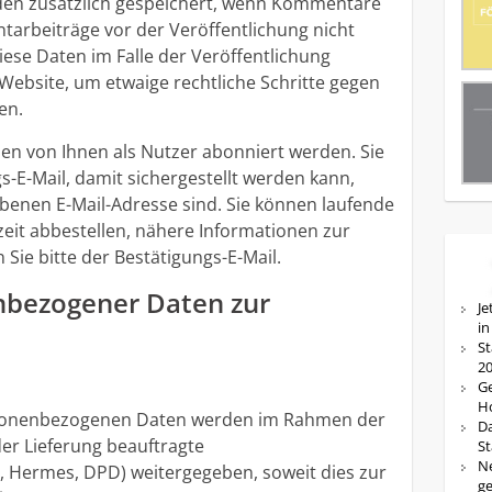
den zusätzlich gespeichert, wenn Kommentare
tarbeiträge vor der Veröffentlichung nicht
iese Daten im Falle der Veröffentlichung
 Website, um etwaige rechtliche Schritte gegen
en.
n von Ihnen als Nutzer abonniert werden. Sie
s-E-Mail, damit sichergestellt werden kann,
benen E-Mail-Adresse sind. Sie können laufende
t abbestellen, nähere Informationen zur
Sie bitte der Bestätigungs-E-Mail.
nbezogener Daten zur
Je
in
St
20
Ge
Ho
rsonenbezogenen Daten werden im Rahmen der
Da
er Lieferung beauftragte
St
Ne
 Hermes, DPD) weitergegeben, soweit dies zur
ge