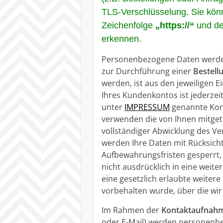
TLS-Verschlüsselung. Sie kön
Zeichenfolge
„https://“
und de
erkennen.
Personenbezogene Daten werden
zur Durchführung einer
Bestell
werden, ist aus den jeweiligen 
Ihres Kundenkontos ist jederzei
unter
IMPRESSUM
genannte Kont
verwenden die von Ihnen mitget
vollständiger Abwicklung des V
werden Ihre Daten mit Rücksicht
Aufbewahrungsfristen gesperrt, n
nicht ausdrücklich in eine weite
eine gesetzlich erlaubte weite
vorbehalten wurde, über die wi
Im Rahmen der
Kontaktaufnah
oder E-Mail) werden personenb