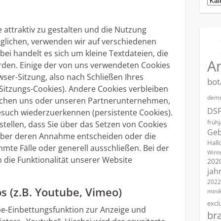
attraktiv zu gestalten und die Nutzung
glichen, verwenden wir auf verschiedenen
ei handelt es sich um kleine Textdateien, die
A
rden. Einige der von uns verwendeten Cookies
er-Sitzung, also nach Schließen Ihres
bot
 Sitzungs-Cookies). Andere Cookies verbleiben
demo
ichen uns oder unseren Partnerunternehmen,
DS
such wiederzuerkennen (persistente Cookies).
früh
stellen, dass Sie über das Setzen von Cookies
Geb
über deren Annahme entscheiden oder die
Hall
te Fälle oder generell ausschließen. Bei der
Winte
die Funktionalität unserer Website
202
jah
2022
 (z.B. Youtube, Vimeo)
mini
excl
be-Einbettungsfunktion zur Anzeige und
br