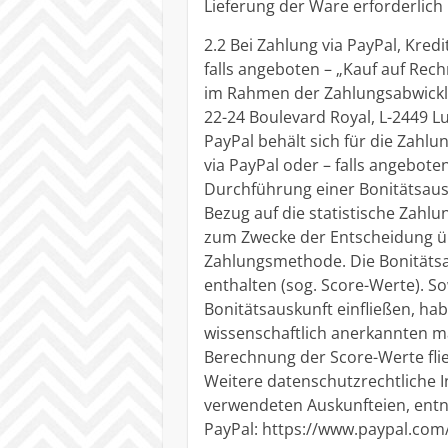
Lieferung der Ware erforderlich i
2.2 Bei Zahlung via PayPal, Kredi
falls angeboten – „Kauf auf Rec
im Rahmen der Zahlungsabwicklung
22-24 Boulevard Royal, L-2449 L
PayPal behält sich für die Zahlu
via PayPal oder – falls angebote
Durchführung einer Bonitätsausk
Bezug auf die statistische Zahl
zum Zwecke der Entscheidung übe
Zahlungsmethode. Die Bonitätsa
enthalten (sog. Score-Werte). S
Bonitätsauskunft einfließen, ha
wissenschaftlich anerkannten ma
Berechnung der Score-Werte fli
Weitere datenschutzrechtliche 
verwendeten Auskunfteien, entn
PayPal: https://www.paypal.com