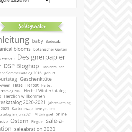
Schlagwörter
nleitung
baby
Badesalz
anical blooms
botanischer Garten
Designerpapier
 werden
DSP Bloghop
P
Flockenzauber
geburt
jahr-Sommerkatalog 2016
Geschenktüte
urtstag
Hase
Herbst
oween
Herbst
Herbst Winterkatalog
rkatalog 2016
0
Herzlich willkommen
reskatalog 2020-2021
Jahreskatalog
Kartenswap
 2023
love you lots
online
katalog jan jun 2021
Mitbringsel
sale-a-
Ostern
usive
Pinguin
ation
saleabration 2020