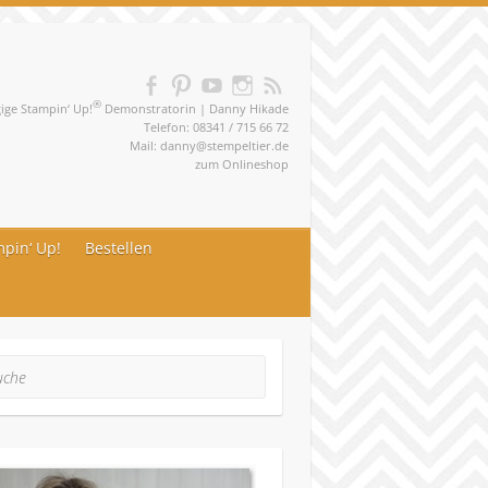
®
ge Stampin‘ Up!
Demonstratorin | Danny Hikade
Telefon: 08341 / 715 66 72
Mail:
danny@stempeltier.de
zum
Onlineshop
pin‘ Up!
Bestellen
he