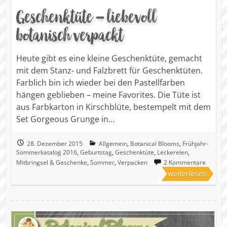
Geschenktüte – liebevoll
botanisch verpackt
Heute gibt es eine kleine Geschenktüte, gemacht
mit dem Stanz- und Falzbrett für Geschenktüten.
Farblich bin ich wieder bei den Pastellfarben
hängen geblieben – meine Favorites. Die Tüte ist
aus Farbkarton in Kirschblüte, bestempelt mit dem
Set Gorgeous Grunge in…
28. Dezember 2015
Allgemein
,
Botanical Blooms
,
Frühjahr-
Sommerkatalog 2016
,
Geburtstag
,
Geschenktüte
,
Leckereien
,
Mitbringsel & Geschenke
,
Sommer
,
Verpacken
2 Kommentare
weiterlesen