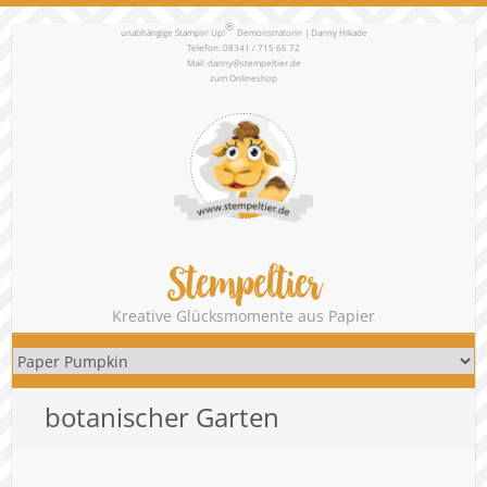
®
unabhängige Stampin‘ Up!
Demonstratorin | Danny Hikade
Telefon: 08341 / 715 66 72
Mail:
danny@stempeltier.de
zum
Onlineshop
Stempeltier
Kreative Glücksmomente aus Papier
botanischer Garten