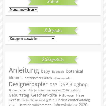
Archiv
Archiv
Kategorien
Kategorien
Schlagwörter
Anleitung
botanical
baby
Badesalz
blooms
botanischer Garten
demo werden
Designerpapier
DSP Bloghop
DSP
geburt
frühjahr-Sommerkatalog 2016
Flockenzauber
Geschenktüte
Geburtstag
Hase
Halloween
Herbst
Herbst Winterkatalog
Herbst Winterkatalog 2016
jahreskatalog 2020-
2020
Herzlich willkommen