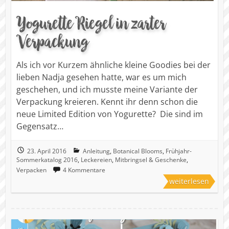
Yogurette Riegel in zarter
Verpackung
Als ich vor Kurzem ähnliche kleine Goodies bei der
lieben Nadja gesehen hatte, war es um mich
geschehen, und ich musste meine Variante der
Verpackung kreieren. Kennt ihr denn schon die
neue Limited Edition von Yogurette? Die sind im
Gegensatz…
23. April 2016
Anleitung
,
Botanical Blooms
,
Frühjahr-
Sommerkatalog 2016
,
Leckereien
,
Mitbringsel & Geschenke
,
Verpacken
4 Kommentare
weiterlesen