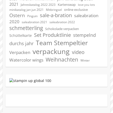
2021
Kartenswap
Jahreskatalog 2022 2023
love you lots
online exclusive
minikatalog jan jun 2021
Mitbringsel
sale-a-bration
Ostern
saleabration
Pinguin
2020
saleabration 2022
saleabration 2021
schmetterling
Schokolade verpacken
Set Produktlinie
stempelnd
Schüttelkarte
Team Stempeltier
durchs jahr
verpackung
video
Verpacken
Weihnachten
Watercolor wings
Winter