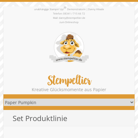
®
unabhängige Stampin‘ Up!
Demonstratorin | Danny Hikade
Telefon: 08341 / 715 66 72
Mail:
danny@stempeltier.de
zum
Onlineshop
Stempeltier
Kreative Glücksmomente aus Papier
Set Produktlinie