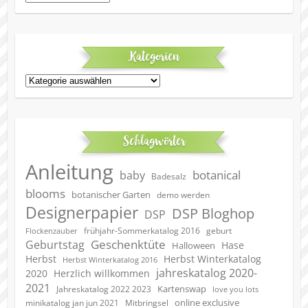
Kategorien
Kategorien
Schlagwörter
Anleitung
botanical
baby
Badesalz
blooms
botanischer Garten
demo werden
Designerpapier
DSP Bloghop
DSP
geburt
frühjahr-Sommerkatalog 2016
Flockenzauber
Geschenktüte
Geburtstag
Hase
Halloween
Herbst
Herbst Winterkatalog
Herbst Winterkatalog 2016
jahreskatalog 2020-
2020
Herzlich willkommen
2021
Kartenswap
Jahreskatalog 2022 2023
love you lots
online exclusive
minikatalog jan jun 2021
Mitbringsel