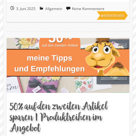
3. Juni 2025
Allgemein
Keine Kommentare
weiterlesen
50% auf den zweiten Artikel
sparen | Produktreihen im
Angebot