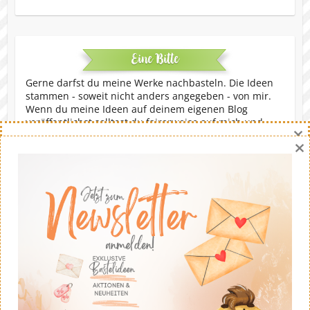
Eine Bitte
Gerne darfst du meine Werke nachbasteln. Die Ideen
stammen - soweit nicht anders angegeben - von mir.
Wenn du meine Ideen auf deinem eigenen Blog
veröffentlichst solltest du fairerweise auf mich und
×
meinen Blog verweisen. Eine kommerzielle Nutzung ist
×
untersagt. Dankeschön!
Copyright © 2026
Stempeltier
. Theme by
Colorlib
Powered by
WordPress
Danny Hikade | unabhängige Stampin' Up!® Demonstratorin