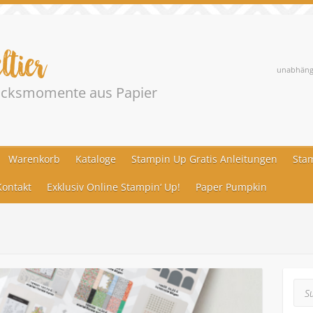
ltier
unabhängi
lücksmomente aus Papier
Warenkorb
Kataloge
Stampin Up Gratis Anleitungen
Stam
ontakt
Exklusiv Online Stampin‘ Up!
Paper Pumpkin
Suc