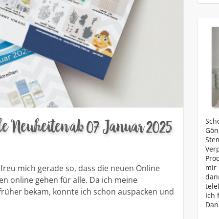
le Neuheiten ab 07 Januar 2025
Schö
Gönn
Ste
Ver
Prod
h freu mich gerade so, dass die neuen Online
mir 
dan
n online gehen für alle. Da ich meine
tele
 früher bekam, konnte ich schon auspacken und
Ich 
Dan