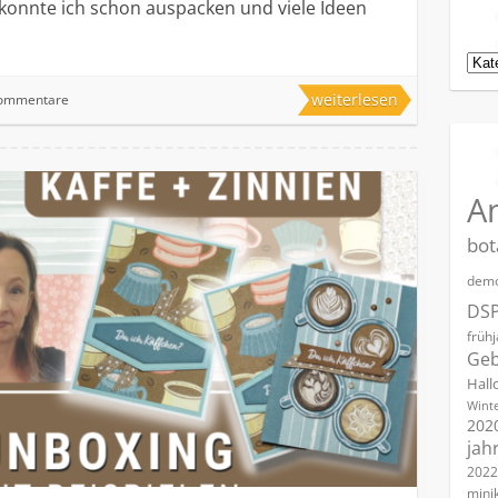
 konnte ich schon auspacken und viele Ideen
Kat
weiterlesen
Kommentare
A
bot
demo
DS
früh
Geb
Hall
Winte
202
jah
2022
mini