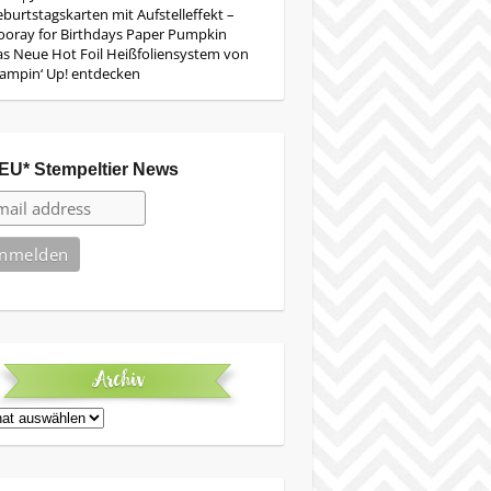
burtstagskarten mit Aufstelleffekt –
oray for Birthdays Paper Pumpkin
s Neue Hot Foil Heißfoliensystem von
ampin‘ Up! entdecken
EU* Stempeltier News
Archiv
iv