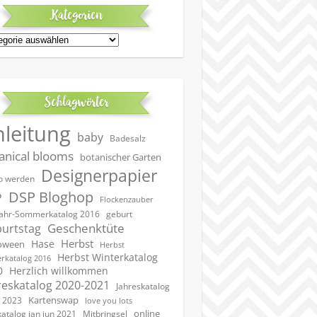
Kategorien
egorien
Schlagwörter
nleitung
baby
Badesalz
anical blooms
botanischer Garten
Designerpapier
 werden
DSP Bloghop
P
Flockenzauber
geburt
jahr-Sommerkatalog 2016
Geschenktüte
urtstag
Herbst
Hase
oween
Herbst
Herbst Winterkatalog
rkatalog 2016
0
Herzlich willkommen
reskatalog 2020-2021
Jahreskatalog
Kartenswap
 2023
love you lots
online
katalog jan jun 2021
Mitbringsel