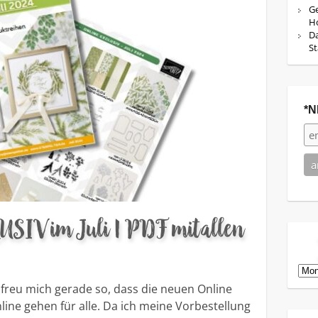
Ge
Ho
Da
St
*N
IV im Juli | PDF mit allen
Arch
h freu mich gerade so, dass die neuen Online
line gehen für alle. Da ich meine Vorbestellung