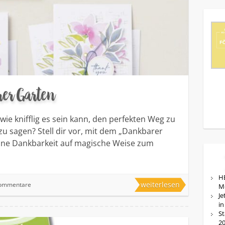
er Garten
ie knifflig es sein kann, den perfekten Weg zu
zu sagen? Stell dir vor, mit dem „Dankbarer
eine Dankbarkeit auf magische Weise zum
HE
weiterlesen
Kommentare
M
Je
in
St
20