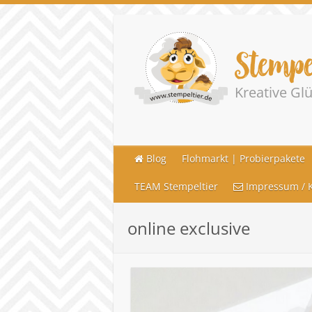
Stempe
Kreative G
Blog
Flohmarkt | Probierpakete
TEAM Stempeltier
Impressum / K
online exclusive