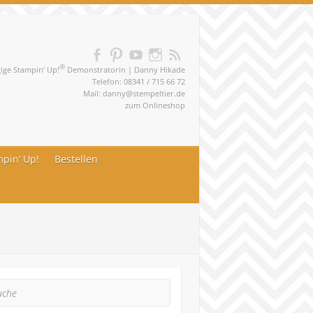
®
ge Stampin‘ Up!
Demonstratorin | Danny Hikade
Telefon: 08341 / 715 66 72
Mail:
danny@stempeltier.de
zum
Onlineshop
pin‘ Up!
Bestellen
he