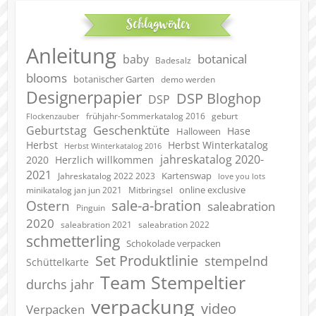
Schlagwörter
Anleitung
botanical
baby
Badesalz
blooms
botanischer Garten
demo werden
Designerpapier
DSP Bloghop
DSP
geburt
frühjahr-Sommerkatalog 2016
Flockenzauber
Geschenktüte
Geburtstag
Hase
Halloween
Herbst
Herbst Winterkatalog
Herbst Winterkatalog 2016
jahreskatalog 2020-
2020
Herzlich willkommen
2021
Kartenswap
Jahreskatalog 2022 2023
love you lots
online exclusive
minikatalog jan jun 2021
Mitbringsel
sale-a-bration
Ostern
saleabration
Pinguin
2020
saleabration 2022
saleabration 2021
schmetterling
Schokolade verpacken
Set Produktlinie
stempelnd
Schüttelkarte
Team Stempeltier
durchs jahr
verpackung
video
Verpacken