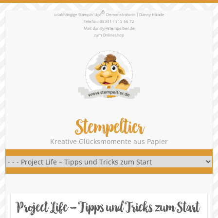
®
unabhängige Stampin‘ Up!
Demonstratorin | Danny Hikade
Telefon: 08341 / 715 66 72
Mail:
danny@stempeltier.de
zum
Onlineshop
Stempeltier
Kreative Glücksmomente aus Papier
Project Life – Tipps und Tricks zum Start