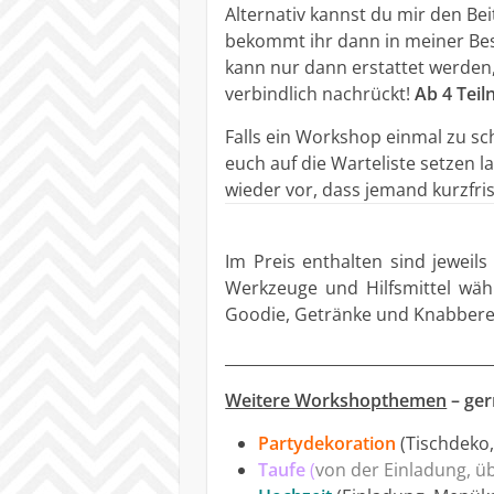
Alternativ kannst du mir den Be
bekommt ihr dann in meiner Be
kann nur dann erstattet werden
verbindlich nachrückt!
Ab 4 Tei
Falls ein Workshop einmal zu sch
euch auf die Warteliste setzen
wieder vor, dass jemand kurzfri
Im Preis enthalten sind jeweil
Werkzeuge und Hilfsmittel wä
Goodie, Getränke und Knabbere
__________________________________
Weitere Workshopthemen
– ger
Partydekoration
(Tischdeko
Taufe
(
v
on der Einladung, ü