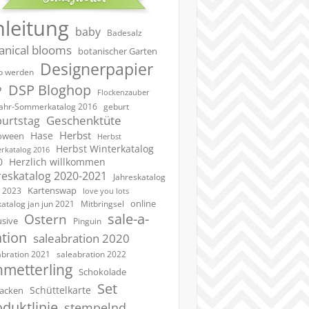
nleitung
baby
Badesalz
anical blooms
botanischer Garten
Designerpapier
 werden
DSP Bloghop
P
Flockenzauber
geburt
jahr-Sommerkatalog 2016
Geschenktüte
urtstag
Herbst
Hase
oween
Herbst
Herbst Winterkatalog
rkatalog 2016
0
Herzlich willkommen
reskatalog 2020-2021
Jahreskatalog
Kartenswap
 2023
love you lots
online
katalog jan jun 2021
Mitbringsel
sale-a-
Ostern
usive
Pinguin
ation
saleabration 2020
saleabration 2022
abration 2021
hmetterling
Schokolade
Set
Schüttelkarte
acken
duktlinie
stempelnd