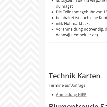
Süßigkeiten die du verpack
du magst
Die Teilnahmegebühr von
1
beinhaltet ist auch eine Ko
inkl. Flohmarktecke
Voranmeldung notwendig, da
danny@stempeltier.de)
Technik Karten
Termine auf Anfrage
Anmeldung HIER
Blumenfreude Sa