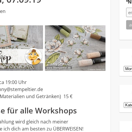
*N
gen
Arch
ca 19:00 Uhr
nny@stempeltier.de
 Materialien und Getränken) 15 €
Kat
e für alle Workshops
hlung wird gleich nach meiner
itte ich dich am besten zu ÜBERWEISEN!