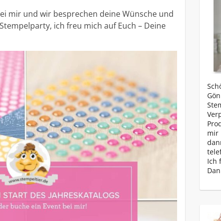
bei mir und wir besprechen deine Wünsche und
tempelparty, ich freu mich auf Euch – Deine
Schö
Gönn
Ste
Ver
Prod
mir 
dan
tele
Ich 
Dan