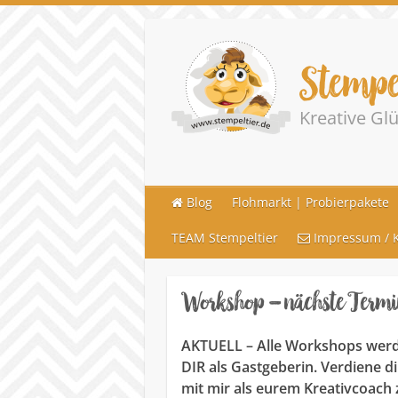
Stempe
Kreative G
Blog
Flohmarkt | Probierpakete
TEAM Stempeltier
Impressum / K
Workshop – nächste Termi
AKTUELL – Alle Workshops werde
DIR als Gastgeberin. Verdiene d
mit mir als eurem Kreativcoach 