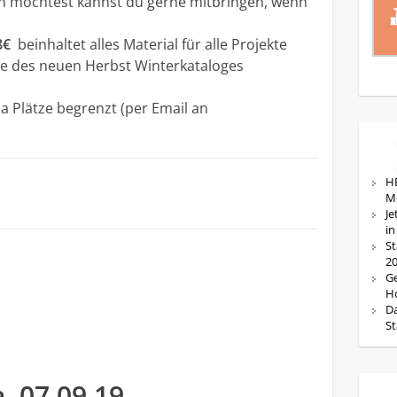
en möchtest kannst du gerne mitbringen, wenn
8€
beinhaltet alles Material für alle Projekte
pie des neuen Herbst Winterkataloges
 Plätze begrenzt (per Email an
HE
M
Je
in
St
20
Ge
Ho
Da
St
, 07.09.19