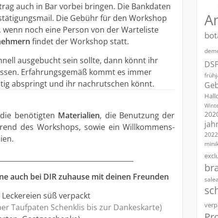
itrag auch in Bar vorbei bringen. Die Bankdaten
A
stätigungsmail. Die Gebühr für den Workshop
, wenn noch eine Person von der Warteliste
bot
lnehmern
findet der Workshop statt.
demo
nell ausgebucht sein sollte, dann könnt ihr
DS
 lassen. Erfahrungsgemäß kommt es immer
früh
stig abspringt und ihr nachrutschen könnt.
Geb
Hall
Winte
202
s die benötigten
Materialien
, die Benutzung der
jah
hrend des Workshops, sowie ein Willkommens-
2022
ien.
mini
excl
________________________________________
br
ne auch bei DIR zu
hause mit deinen Freunden
sale
sc
, Leckereien süß verpackt
verp
ber Tauf
paten Schenklis bis zur Dankeskarte)
Pro