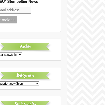
EU* Stempeltier News
Archiv
iv
Kategorien
egorien
Schlagwörter