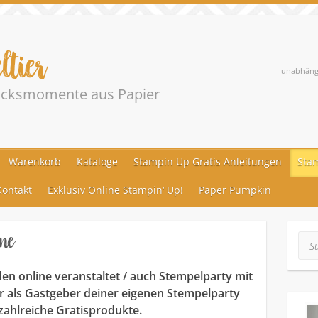
ltier
unabhängi
lücksmomente aus Papier
Warenkorb
Kataloge
Stampin Up Gratis Anleitungen
Stam
ontakt
Exklusiv Online Stampin‘ Up!
Paper Pumpkin
ne
Suc
n online veranstaltet / auch Stempelparty mit
ir als Gastgeber deiner eigenen Stempelparty
zahlreiche Gratisprodukte.