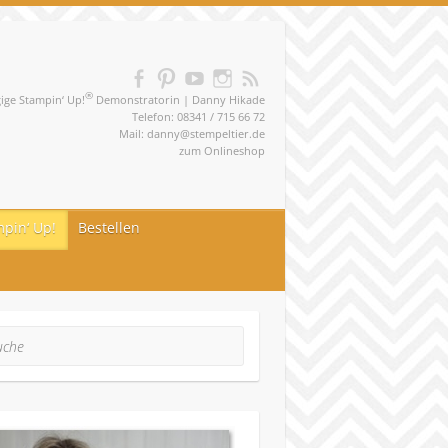
®
ge Stampin‘ Up!
Demonstratorin | Danny Hikade
Telefon: 08341 / 715 66 72
Mail:
danny@stempeltier.de
zum
Onlineshop
pin‘ Up!
Bestellen
he