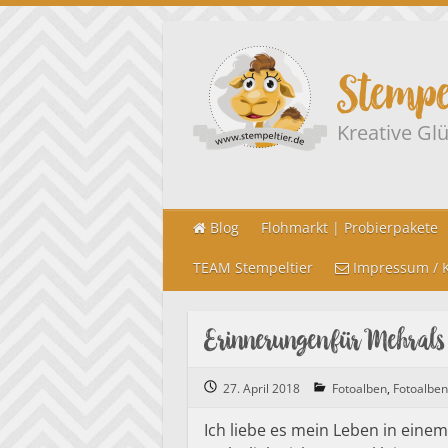
Stempe
Kreative G
Blog
Flohmarkt | Probierpakete
TEAM Stempeltier
Impressum / K
Erinnerungen für Mehr al
27. April 2018
Fotoalben
,
Fotoalben
Ich liebe es mein Leben in ein