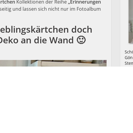
rtchen
Kollektionen der Reihe
„Erinnerungen
lseitig und lassen sich nicht nur im Fotoalbum
ieblingskärtchen doch
Deko an die Wand
🙂
Schö
Gönn
Ste
Ver
Prod
mir 
dan
tele
Ich 
Dan