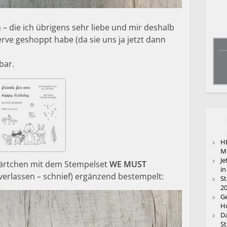
n – die ich übrigens sehr liebe und mir deshalb
rve geshoppt habe (da sie uns ja jetzt dann
bar.
HE
M
Je
Kärtchen mit dem Stempelset
WE MUST
in
verlassen – schnief) ergänzend bestempelt:
St
20
Ge
Ho
Da
St