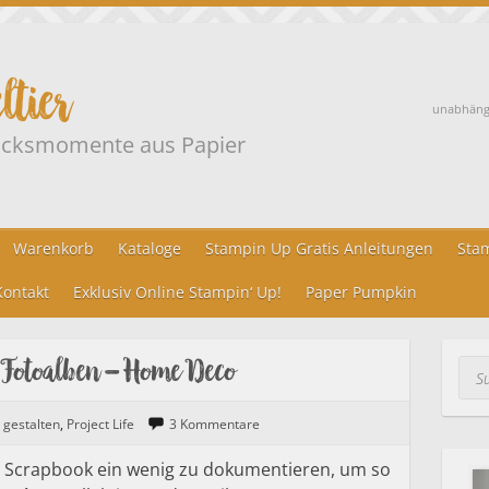
ltier
unabhängi
lücksmomente aus Papier
Warenkorb
Kataloge
Stampin Up Gratis Anleitungen
Stam
ontakt
Exklusiv Online Stampin‘ Up!
Paper Pumpkin
s Fotoalben – Home Deco
Suc
 gestalten
,
Project Life
3 Kommentare
em Scrapbook ein wenig zu dokumentieren, um so