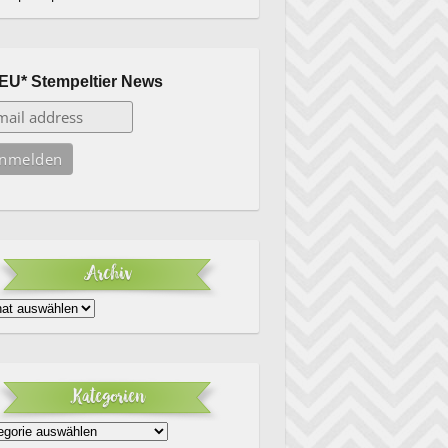
EU* Stempeltier News
Archiv
iv
Kategorien
egorien