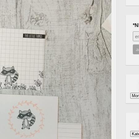
*N
Arch
Kat