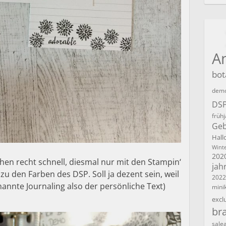
A
bot
demo
DS
früh
Geb
Hall
Winte
202
chen recht schnell, diesmal nur mit den Stampin‘
jah
zu den Farben des DSP. Soll ja dezent sein, weil
2022
nnte Journaling also der persönliche Text)
mini
excl
br
sale