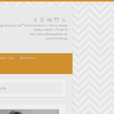
®
ge Stampin‘ Up!
Demonstratorin | Danny Hikade
Telefon: 08341 / 715 66 72
Mail:
danny@stempeltier.de
zum
Onlineshop
pin‘ Up!
Bestellen
he