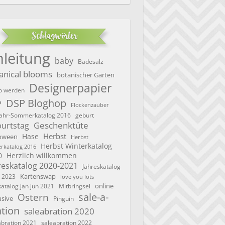
Schlagwörter
nleitung
baby
Badesalz
anical blooms
botanischer Garten
Designerpapier
 werden
DSP Bloghop
P
Flockenzauber
geburt
jahr-Sommerkatalog 2016
Geschenktüte
urtstag
Herbst
Hase
oween
Herbst
Herbst Winterkatalog
rkatalog 2016
0
Herzlich willkommen
reskatalog 2020-2021
Jahreskatalog
Kartenswap
 2023
love you lots
online
katalog jan jun 2021
Mitbringsel
sale-a-
Ostern
usive
Pinguin
ation
saleabration 2020
saleabration 2022
abration 2021