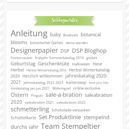
Schlagwörter
Anleitung
botanical
baby
Badesalz
blooms
botanischer Garten
demo werden
Designerpapier
DSP Bloghop
DSP
geburt
frühjahr-Sommerkatalog 2016
Flockenzauber
Geschenktüte
Geburtstag
Hase
Halloween
Herbst
Herbst Winterkatalog
Herbst Winterkatalog 2016
jahreskatalog 2020-
2020
Herzlich willkommen
2021
Kartenswap
Jahreskatalog 2022 2023
love you lots
online exclusive
minikatalog jan jun 2021
Mitbringsel
sale-a-bration
Ostern
saleabration
Pinguin
2020
saleabration 2022
saleabration 2021
schmetterling
Schokolade verpacken
Set Produktlinie
stempelnd
Schüttelkarte
Team Stempeltier
durchs jahr