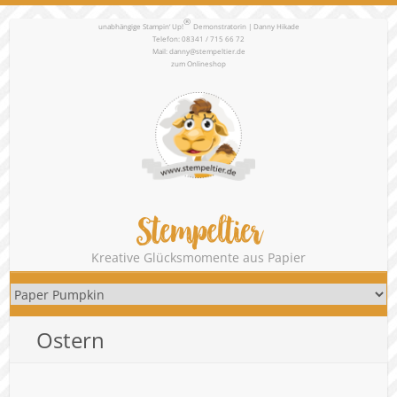
®
unabhängige Stampin‘ Up!
Demonstratorin | Danny Hikade
Telefon: 08341 / 715 66 72
Mail:
danny@stempeltier.de
zum
Onlineshop
Stempeltier
Kreative Glücksmomente aus Papier
Ostern