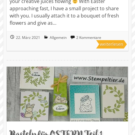
your creative juices flowing
With Easter
approaching fast, I have a small project to share
with you. I usually attach it to a bouquet of fresh
flowers and give as…
22. März 2021
Allgemein
2 Kommentare
weiterlesen
Basteln für OSTERN Teil 1