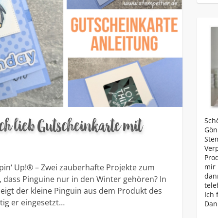
ch lieb Gutscheinkarte mit
Schö
Gönn
Ste
Ver
Prod
pin‘ Up!® – Zwei zauberhafte Projekte zum
mir 
dan
, dass Pinguine nur in den Winter gehören? In
tele
eigt der kleine Pinguin aus dem Produkt des
Ich 
itig er eingesetzt…
Dan