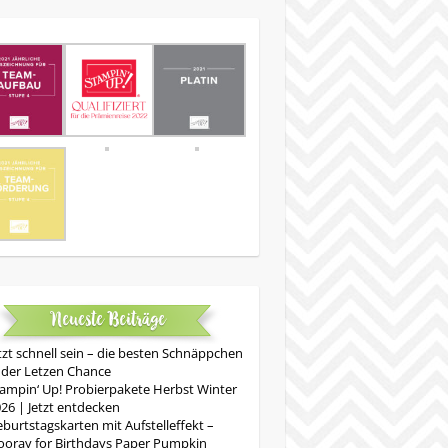
Neueste Beiträge
tzt schnell sein – die besten Schnäppchen
 der Letzen Chance
ampin‘ Up! Probierpakete Herbst Winter
26 | Jetzt entdecken
burtstagskarten mit Aufstelleffekt –
oray for Birthdays Paper Pumpkin