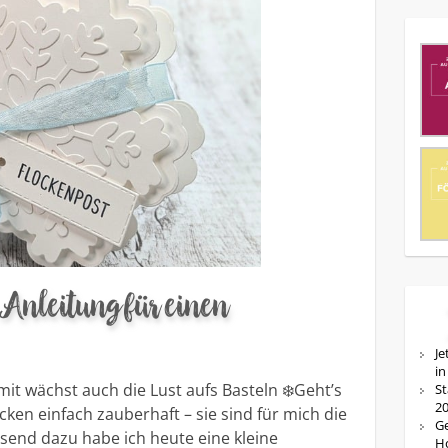
Anleitung für einen
Je
in
it wächst auch die Lust aufs Basteln ❄️Geht’s
St
20
cken einfach zauberhaft – sie sind für mich die
Ge
send dazu habe ich heute eine kleine
Ho