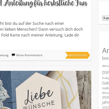
| Anleitung für herbstliche Fun
Kat
cht bist du auf der Suche nach einer
nen lieben Menschen? Dann versuch dich doch
Fold Karte nach meiner Anleitung. Lade dir
A
weiterlesen
eitung
Keine Kommentare
bot
demo
DS
früh
Geb
Hall
Winte
202
jah
2022