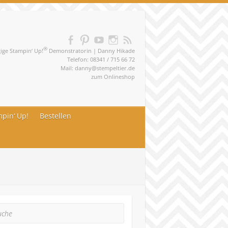
®
ge Stampin‘ Up!
Demonstratorin | Danny Hikade
Telefon: 08341 / 715 66 72
Mail:
danny@stempeltier.de
zum
Onlineshop
pin‘ Up!
Bestellen
he