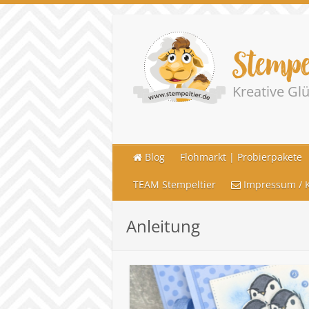
Stempe
Kreative G
Blog
Flohmarkt | Probierpakete
TEAM Stempeltier
Impressum / K
Anleitung