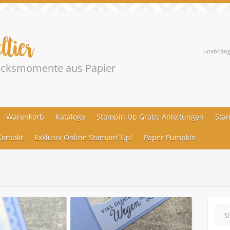
ltier
unabhängi
lücksmomente aus Papier
Warenkorb
Kataloge
Stampin Up Gratis Anleitungen
Stam
ontakt
Exklusiv Online Stampin‘ Up!
Paper Pumpkin
Suc