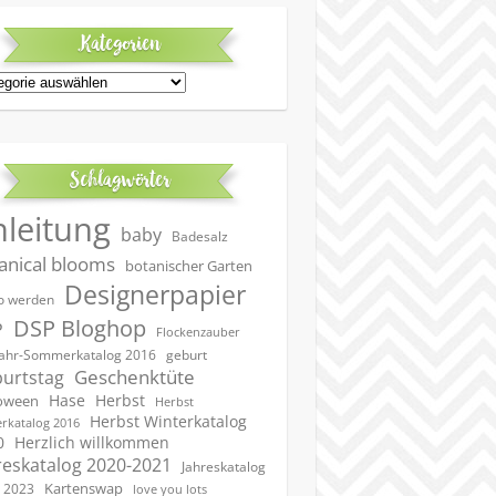
Kategorien
egorien
Schlagwörter
nleitung
baby
Badesalz
anical blooms
botanischer Garten
Designerpapier
 werden
DSP Bloghop
P
Flockenzauber
geburt
jahr-Sommerkatalog 2016
Geschenktüte
urtstag
Hase
Herbst
oween
Herbst
Herbst Winterkatalog
rkatalog 2016
0
Herzlich willkommen
reskatalog 2020-2021
Jahreskatalog
Kartenswap
 2023
love you lots