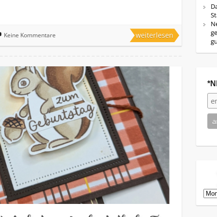
Da
St
Ne
ge
weiterlesen
Keine Kommentare
g
*N
Arch