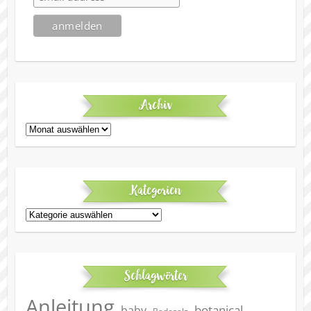
Archiv
Archiv
Kategorien
Kategorien
Schlagwörter
Anleitung
botanical
baby