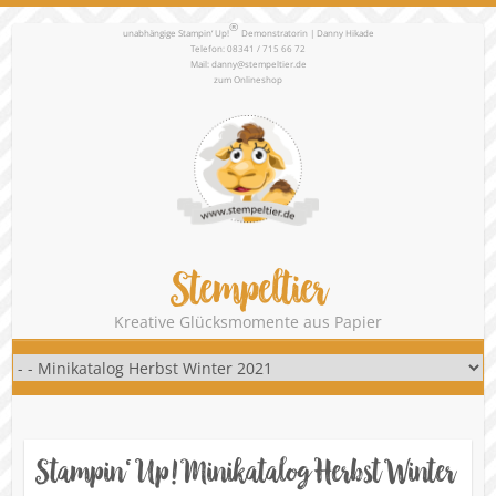
®
unabhängige Stampin‘ Up!
Demonstratorin | Danny Hikade
Telefon: 08341 / 715 66 72
Mail:
danny@stempeltier.de
zum
Onlineshop
Stempeltier
Kreative Glücksmomente aus Papier
Stampin‘ Up! Minikatalog Herbst Winter