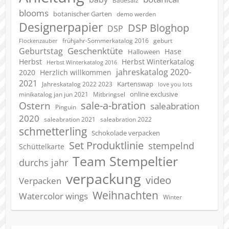
Badesalz
blooms
botanischer Garten
demo werden
Designerpapier
DSP Bloghop
DSP
geburt
frühjahr-Sommerkatalog 2016
Flockenzauber
Geschenktüte
Geburtstag
Hase
Halloween
Herbst
Herbst Winterkatalog
Herbst Winterkatalog 2016
jahreskatalog 2020-
2020
Herzlich willkommen
2021
Kartenswap
Jahreskatalog 2022 2023
love you lots
online exclusive
minikatalog jan jun 2021
Mitbringsel
sale-a-bration
Ostern
saleabration
Pinguin
2020
saleabration 2022
saleabration 2021
schmetterling
Schokolade verpacken
Set Produktlinie
stempelnd
Schüttelkarte
Team Stempeltier
durchs jahr
verpackung
video
Verpacken
Weihnachten
Watercolor wings
Winter