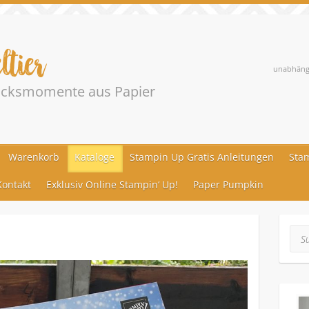
ltier
unabhängi
lücksmomente aus Papier
Warenkorb
Kataloge
Stampin Up Gratis Anleitungen
Stam
ontakt
Exklusiv Online Stampin‘ Up!
Paper Pumpkin
Suc