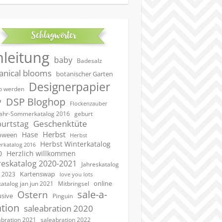
Schlagwörter
nleitung
baby
Badesalz
anical blooms
botanischer Garten
Designerpapier
 werden
DSP Bloghop
P
Flockenzauber
geburt
jahr-Sommerkatalog 2016
Geschenktüte
urtstag
Herbst
Hase
oween
Herbst
Herbst Winterkatalog
rkatalog 2016
0
Herzlich willkommen
reskatalog 2020-2021
Jahreskatalog
Kartenswap
 2023
love you lots
online
katalog jan jun 2021
Mitbringsel
sale-a-
Ostern
usive
Pinguin
ation
saleabration 2020
saleabration 2022
abration 2021