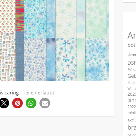
A
bot
demo
DS
früh
Geb
Hall
Winte
is caring - Teilen erlaubt
202
jah
0
2022
mini
excl
br
sale