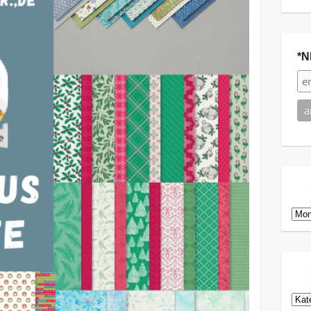
*N
Arch
Kat