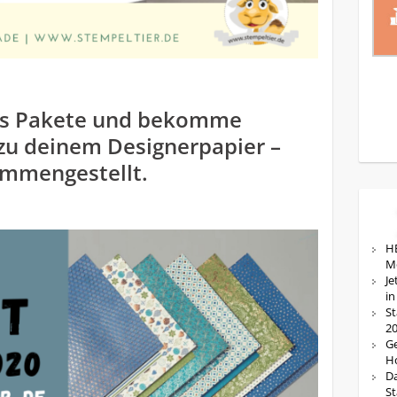
us Pakete und bekomme
zu deinem Designerpapier –
ammengestellt.
HE
M
Je
in
St
20
Ge
Ho
Da
St