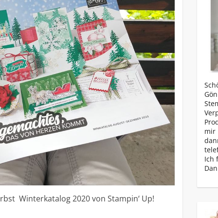
Schö
Gönn
Ste
Ver
Prod
mir 
dan
tele
Ich 
Dan
rbst Winterkatalog 2020 von Stampin‘ Up!