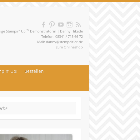
®
ge Stampin‘ Up!
Demonstratorin | Danny Hikade
Telefon: 08341 / 715 66 72
Mail:
danny@stempeltier.de
zum
Onlineshop
pin‘ Up!
Bestellen
he