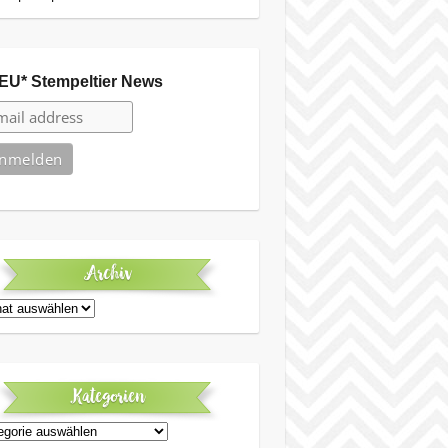
EU* Stempeltier News
Archiv
iv
Kategorien
egorien