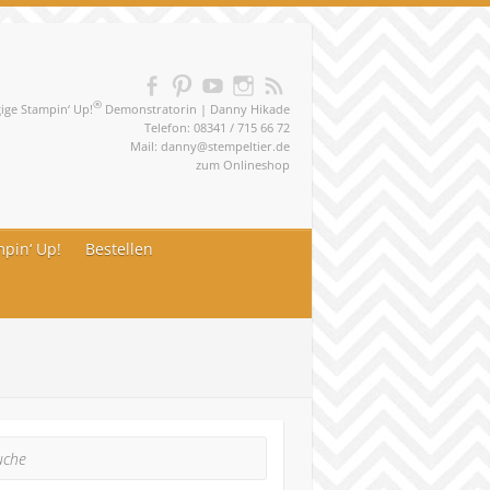
®
ge Stampin‘ Up!
Demonstratorin | Danny Hikade
Telefon: 08341 / 715 66 72
Mail:
danny@stempeltier.de
zum
Onlineshop
pin‘ Up!
Bestellen
he