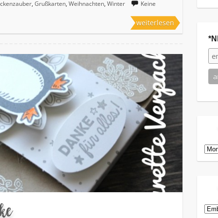
ockenzauber
,
Grußkarten
,
Weihnachten
,
Winter
Keine
weiterlesen
*N
Arch
nke
Kat