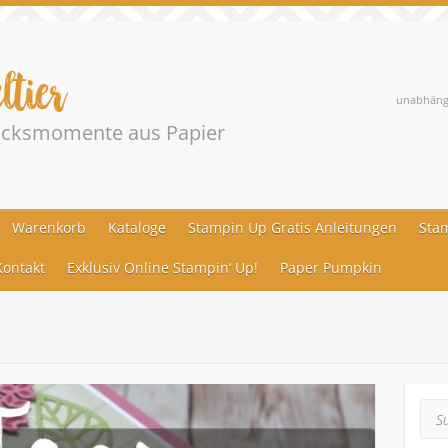
ltier
unabhängi
lücksmomente aus Papier
Warenkorb
Kataloge
Stampin Up Gratis Anleitungen
Stam
ontakt
Exklusiv Online Stampin‘ Up!
Paper Pumpkin
Suc