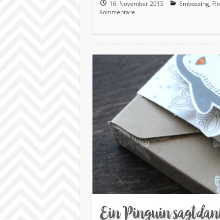
16. November 2015
Embossing
,
Fl
Kommentare
Ein Pinguin sagt da