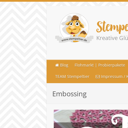
Stempe
Kreative G
Blog
Flohmarkt | Probierpakete
TEAM Stempeltier
Impressum / K
Embossing