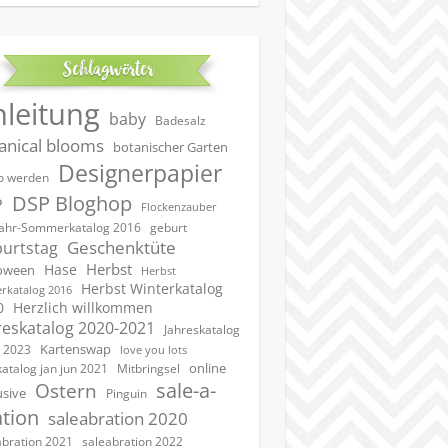
Schlagwörter
nleitung
baby
Badesalz
anical blooms
botanischer Garten
Designerpapier
 werden
DSP Bloghop
P
Flockenzauber
geburt
jahr-Sommerkatalog 2016
Geschenktüte
urtstag
Herbst
Hase
oween
Herbst
Herbst Winterkatalog
rkatalog 2016
0
Herzlich willkommen
reskatalog 2020-2021
Jahreskatalog
Kartenswap
 2023
love you lots
online
katalog jan jun 2021
Mitbringsel
sale-a-
Ostern
usive
Pinguin
ation
saleabration 2020
saleabration 2022
abration 2021