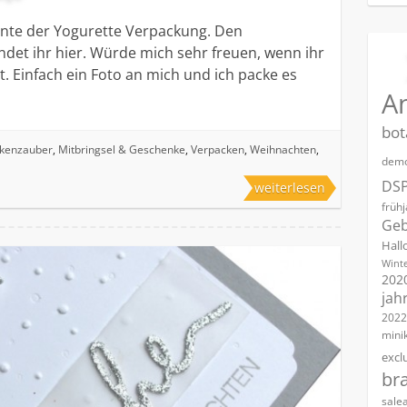
iante der Yogurette Verpackung. Den
indet ihr hier. Würde mich sehr freuen, wenn ihr
. Einfach ein Foto an mich und ich packe es
A
bot
ckenzauber
,
Mitbringsel & Geschenke
,
Verpacken
,
Weihnachten
,
demo
DS
weiterlesen
früh
Geb
Hall
Winte
202
jah
2022
mini
excl
br
sale