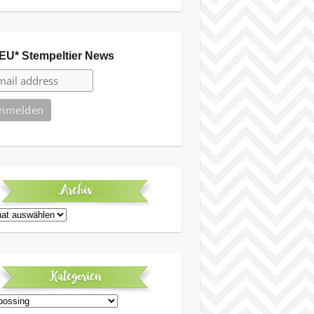
EU* Stempeltier News
Archiv
iv
Kategorien
egorien