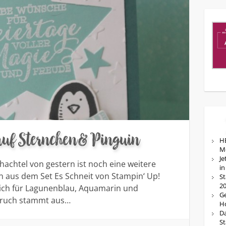
 auf Sternchen & Pinguin
HE
M
Je
achtel von gestern ist noch eine weitere
in
n aus dem Set Es Schneit von Stampin‘ Up!
St
20
mich für Lagunenblau, Aquamarin und
Ge
Spruch stammt aus…
Ho
Da
St