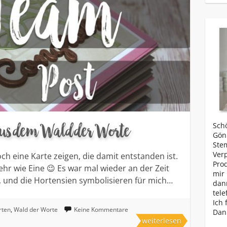
aus dem Wald der Worte
Schö
Gönn
Ste
Ver
h eine Karte zeigen, die damit entstanden ist.
Prod
hr wie Eine 😉 Es war mal wieder an der Zeit
mir 
, und die Hortensien symbolisieren für mich…
dan
tele
Ich 
rten
,
Wald der Worte
Keine Kommentare
Dan
weiterlesen