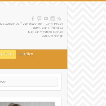
®
ge Stampin‘ Up!
Demonstratorin | Danny Hikade
Telefon: 08341 / 715 66 72
Mail:
danny@stempeltier.de
zum
Onlineshop
pin‘ Up!
Bestellen
he