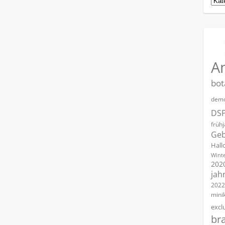
A
bot
demo
DS
früh
Geb
Hall
Winte
202
jah
2022
mini
excl
br