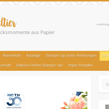
ltier
unabhängi
lücksmomente aus Papier
Warenkorb
Kataloge
Stampin Up Gratis Anleitungen
Stam
ontakt
Exklusiv Online Stampin‘ Up!
Paper Pumpkin
Suc