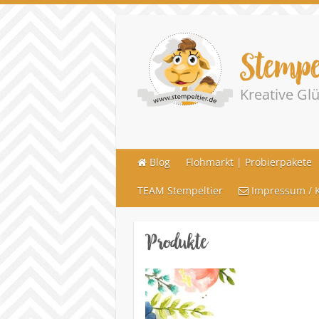
Stempe
Kreative G
Blog
Flohmarkt | Probierpakete
TEAM Stempeltier
Impressum / K
Produkte