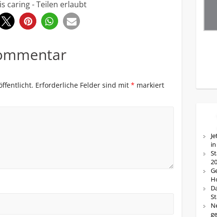
is caring - Teilen erlaubt
0
Kommentar
ffentlicht.
Erforderliche Felder sind mit
*
markiert
Je
in
St
20
Ge
Ho
Da
St
Ne
ge