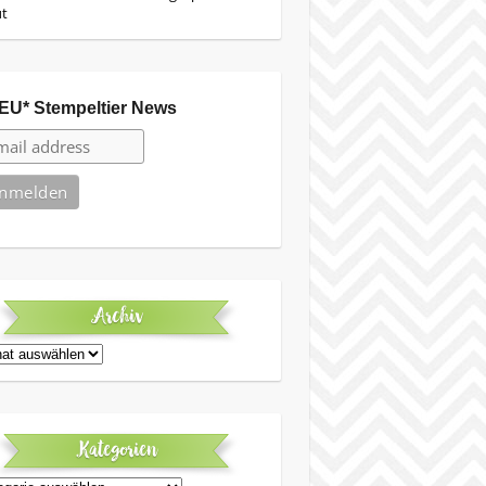
ut
EU* Stempeltier News
Archiv
iv
Kategorien
egorien