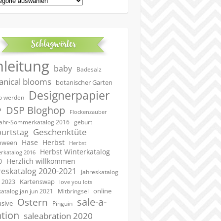
Schlagwörter
nleitung
baby
Badesalz
anical blooms
botanischer Garten
Designerpapier
 werden
DSP Bloghop
P
Flockenzauber
geburt
jahr-Sommerkatalog 2016
Geschenktüte
urtstag
Hase
Herbst
oween
Herbst
Herbst Winterkatalog
rkatalog 2016
0
Herzlich willkommen
reskatalog 2020-2021
Jahreskatalog
Kartenswap
 2023
love you lots
online
katalog jan jun 2021
Mitbringsel
sale-a-
Ostern
usive
Pinguin
ation
saleabration 2020