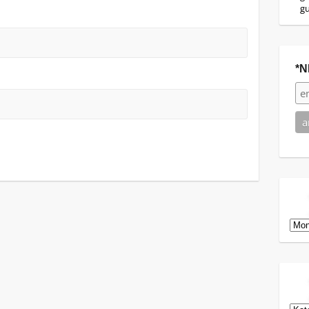
g
*N
Arch
Kat