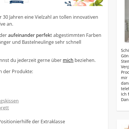
 30 Jahren eine Vielzahl an tollen innovativen
ive an.
 der
aufeinander perfek
t abgestimmten Farben
nger und Bastelneulinge sehr schnell
Schö
Gönn
nnst du jederzeit gerne über
mich
beziehen.
Ste
Ver
n der Produkte:
Prod
mir 
dan
tele
Ich 
Dan
ngskissen
brett
ositionierhilfe der Extraklasse