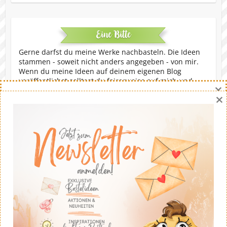
Eine Bitte
Gerne darfst du meine Werke nachbasteln. Die Ideen
stammen - soweit nicht anders angegeben - von mir.
Wenn du meine Ideen auf deinem eigenen Blog
veröffentlichst solltest du fairerweise auf mich und
×
meinen Blog verweisen. Eine kommerzielle Nutzung ist
×
untersagt. Dankeschön!
Copyright © 2026
Stempeltier
. Theme by
Colorlib
Powered by
WordPress
Danny Hikade | unabhängige Stampin' Up!® Demonstratorin