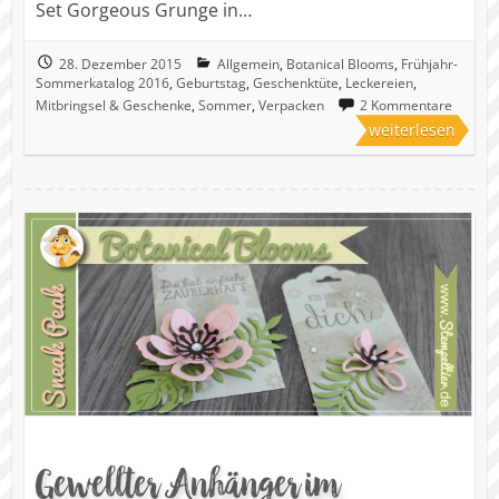
Set Gorgeous Grunge in…
28. Dezember 2015
Allgemein
,
Botanical Blooms
,
Frühjahr-
Sommerkatalog 2016
,
Geburtstag
,
Geschenktüte
,
Leckereien
,
Mitbringsel & Geschenke
,
Sommer
,
Verpacken
2 Kommentare
weiterlesen
Gewellter Anhänger im