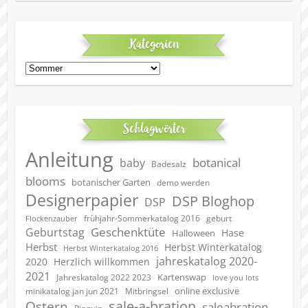
Kategorien
Kategorien
Schlagwörter
Anleitung
botanical
baby
Badesalz
blooms
botanischer Garten
demo werden
Designerpapier
DSP Bloghop
DSP
geburt
frühjahr-Sommerkatalog 2016
Flockenzauber
Geschenktüte
Geburtstag
Hase
Halloween
Herbst
Herbst Winterkatalog
Herbst Winterkatalog 2016
jahreskatalog 2020-
2020
Herzlich willkommen
2021
Kartenswap
Jahreskatalog 2022 2023
love you lots
online exclusive
minikatalog jan jun 2021
Mitbringsel
sale-a-bration
Ostern
saleabration