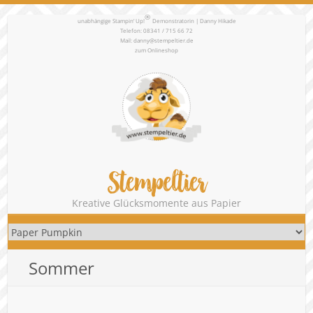
®
unabhängige Stampin‘ Up!
Demonstratorin | Danny Hikade
Telefon: 08341 / 715 66 72
Mail:
danny@stempeltier.de
zum
Onlineshop
Stempeltier
Kreative Glücksmomente aus Papier
Sommer