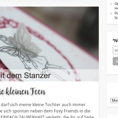
Ge
Ho
Da
St
*N
ie kleinen Feen
Arch
darf sich meine kleine Tochter auch immer
e sich spontan neben dem Foxy Friends in die
EINFACH ZAUBERHAFT verliebt, die ihr auf Seite