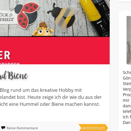
rd Biene
Schö
Gönn
Ste
Ver
Blog rund um das kreative Hobby mit
Prod
andet bist. Heute zeige ich dir wie du aus der
mir 
eicht eine Hummel oder Biene machen kannst.
dan
tele
Ich 
Dan
weiterlesen
Keine Kommentare