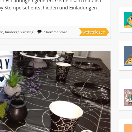
den Einladungen gebeten. Gemeinsam mit Clea
aby Stempelset entschieden und Einladungen
weiterlesen
en
,
Kindergeburtstag
2 Kommentare