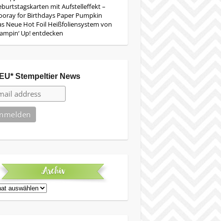
burtstagskarten mit Aufstelleffekt –
oray for Birthdays Paper Pumpkin
s Neue Hot Foil Heißfoliensystem von
ampin‘ Up! entdecken
EU* Stempeltier News
Archiv
iv