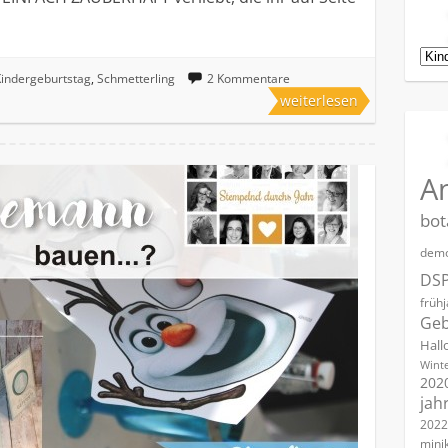
Kat
indergeburtstag
,
Schmetterling
2 Kommentare
weiterlesen
A
bot
demo
DS
früh
Geb
Hall
Winte
202
jah
2022
mini