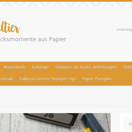
ltier
unabhängi
lücksmomente aus Papier
Warenkorb
Kataloge
Stampin Up Gratis Anleitungen
Stam
ontakt
Exklusiv Online Stampin‘ Up!
Paper Pumpkin
Suc