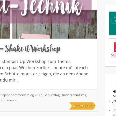
 – Shake it Workshop
er Stampin‘ Up Workshop zum Thema
hon ein paar Wochen zurück… heute möchte ich
en Schüttelmonster zeigen, die an dem Abend
st du mir…
HE
rühjahr-Sommerkatalog 2017
,
Geburtstag
,
Kindergeburtstag
,
M
 Kommentar
Je
in
weiterlesen
St
20