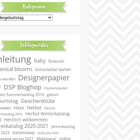
Kategorien
egorien
Schlagwörter
nleitung
baby
Badesalz
anical blooms
botanischer Garten
Designerpapier
 werden
DSP Bloghop
P
Flockenzauber
geburt
jahr-Sommerkatalog 2016
Geschenktüte
urtstag
Herbst
Hase
oween
Herbst
Herbst Winterkatalog
rkatalog 2016
0
Herzlich willkommen
reskatalog 2020-2021
Jahreskatalog
Kartenswap
 2023
love you lots
online
katalog jan jun 2021
Mitbringsel