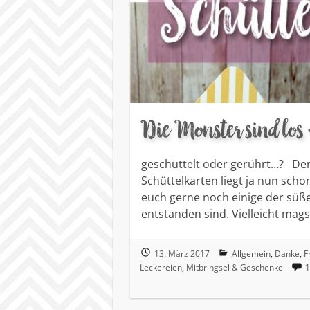
Die Monster sind los
geschüttelt oder gerührt…? D
Schüttelkarten liegt ja nun sc
euch gerne noch einige der süß
entstanden sind. Vielleicht mag
13. März 2017
Allgemein
,
Danke
,
F
Leckereien
,
Mitbringsel & Geschenke
1