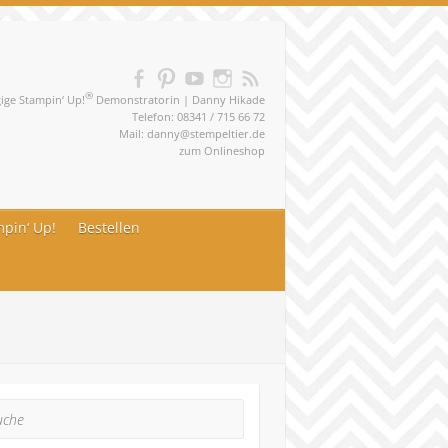
®
ge Stampin‘ Up!
Demonstratorin | Danny Hikade
Telefon: 08341 / 715 66 72
Mail:
danny@stempeltier.de
zum
Onlineshop
pin‘ Up!
Bestellen
he