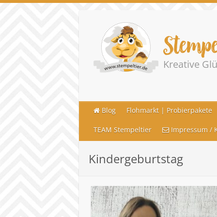
Stempe
Kreative G
Blog
Flohmarkt | Probierpakete
TEAM Stempeltier
Impressum / K
Kindergeburtstag