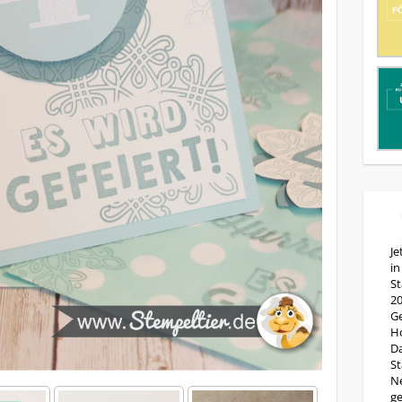
Je
in
St
20
Ge
Ho
Da
St
Ne
ge