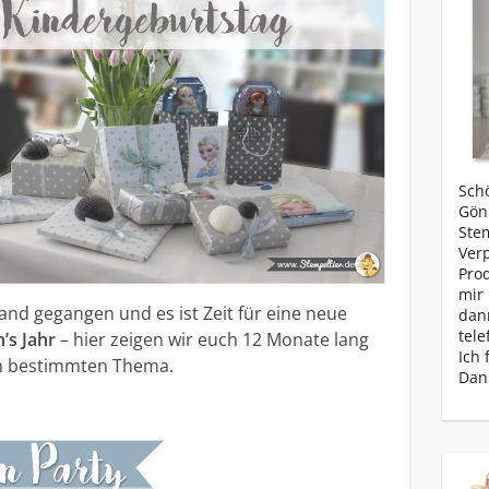
Schö
Gönn
Ste
Ver
Prod
mir 
and gegangen und es ist Zeit für eine neue
dan
tele
’s Jahr
– hier zeigen wir euch 12 Monate lang
Ich 
nem bestimmten Thema.
Dan