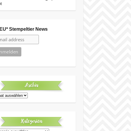
ut
EU* Stempeltier News
Archiv
iv
Kategorien
egorien