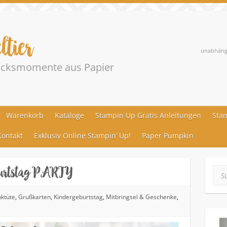
ltier
unabhängi
lücksmomente aus Papier
Warenkorb
Kataloge
Stampin Up Gratis Anleitungen
Stam
ontakt
Exklusiv Online Stampin‘ Up!
Paper Pumpkin
eburtstag PARTY
Suc
ktüte
,
Grußkarten
,
Kindergeburtstag
,
Mitbringsel & Geschenke
,