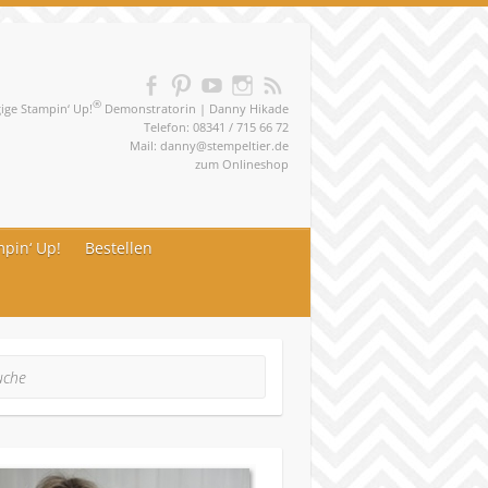
®
ge Stampin‘ Up!
Demonstratorin | Danny Hikade
Telefon: 08341 / 715 66 72
Mail:
danny@stempeltier.de
zum
Onlineshop
pin‘ Up!
Bestellen
he