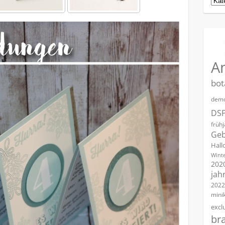
A
bot
demo
DS
früh
Geb
Hall
Winte
202
jah
2022
mini
excl
br