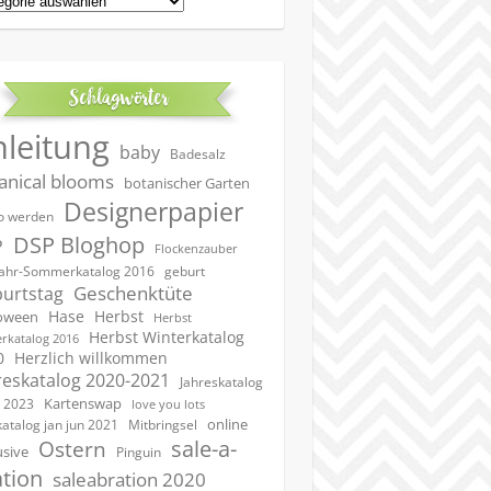
Schlagwörter
nleitung
baby
Badesalz
anical blooms
botanischer Garten
Designerpapier
 werden
DSP Bloghop
P
Flockenzauber
geburt
jahr-Sommerkatalog 2016
Geschenktüte
urtstag
Hase
Herbst
oween
Herbst
Herbst Winterkatalog
rkatalog 2016
0
Herzlich willkommen
reskatalog 2020-2021
Jahreskatalog
Kartenswap
 2023
love you lots
online
katalog jan jun 2021
Mitbringsel
sale-a-
Ostern
usive
Pinguin
ation
saleabration 2020