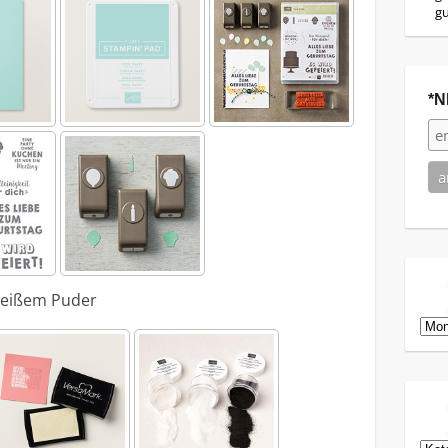
g
*N
eißem Puder
Arch
Kat