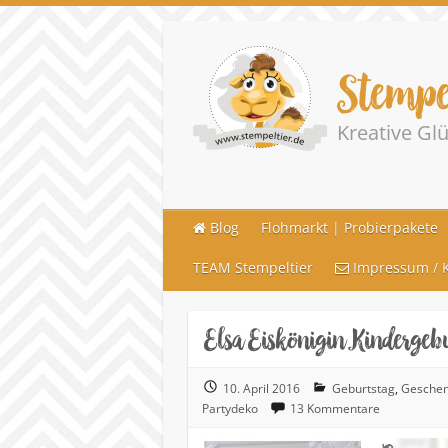
Stempe
Kreative G
Blog
Flohmarkt | Probierpakete
TEAM Stempeltier
Impressum / K
Elsa Eiskönigin Kinderg
10. April 2016
Geburtstag
,
Geschen
Partydeko
13 Kommentare