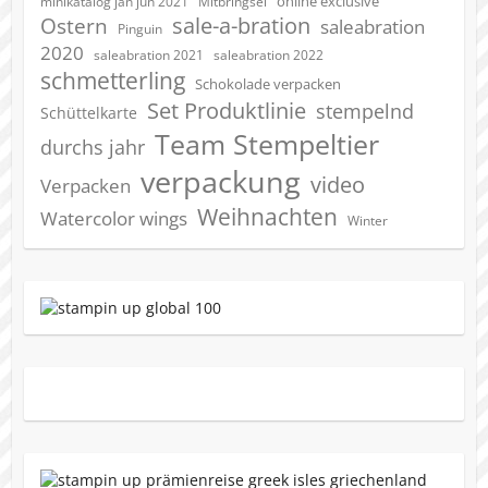
online exclusive
minikatalog jan jun 2021
Mitbringsel
sale-a-bration
Ostern
saleabration
Pinguin
2020
saleabration 2022
saleabration 2021
schmetterling
Schokolade verpacken
Set Produktlinie
stempelnd
Schüttelkarte
Team Stempeltier
durchs jahr
verpackung
video
Verpacken
Weihnachten
Watercolor wings
Winter