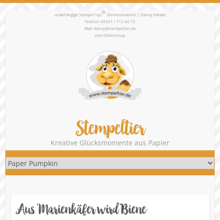
®
unabhängige Stampin‘ Up!
Demonstratorin | Danny Hikade
Telefon: 08341 / 715 66 72
Mail:
danny@stempeltier.de
zum
Onlineshop
Stempeltier
Kreative Glücksmomente aus Papier
Aus Marienkäfer wird Biene