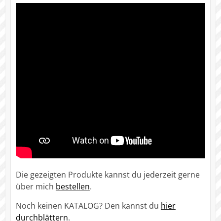
Die gezeigten Produkte kannst du jederzeit gerne
über mich
bestellen
.
Noch keinen KATALOG? Den kannst du
hier
durchblättern
.