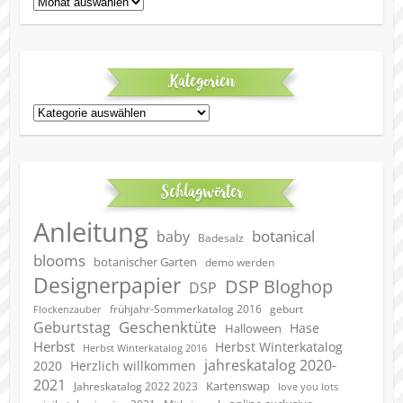
Archiv
Kategorien
Kategorien
Schlagwörter
Anleitung
botanical
baby
Badesalz
blooms
botanischer Garten
demo werden
Designerpapier
DSP Bloghop
DSP
geburt
frühjahr-Sommerkatalog 2016
Flockenzauber
Geschenktüte
Geburtstag
Hase
Halloween
Herbst
Herbst Winterkatalog
Herbst Winterkatalog 2016
jahreskatalog 2020-
2020
Herzlich willkommen
2021
Kartenswap
Jahreskatalog 2022 2023
love you lots