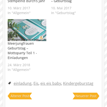
Stempelnd durch’s Jahr
– Geburtstag
10. März 2017
10. Mai 2017
In "Allgemein"
In "Geburtstag"
Meerjungfrauen
Geburtstag –
Mottoparty Teil 1 -
Einladungen
24. März 2018
In "Allgemein"
einladung
,
Eis
,
eis eis baby
,
Kindergeburstag
Älterer Post
Neuerer Post