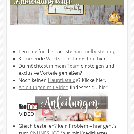
______________________________________________________
___________
Termine für die nächste
Sammelbestellung
Kommende
Workshops
findest du hier
Du möchtest in mein
Team
einsteigen und
exclusive Vorteile genießen?
Noch keinen
Hauptkatalog
? Klicke hier.
Anleitungen mit Video
findesest du hier.
Gleich bestellen? Kein Problem – hier geht’s
zum
ONLiNESHOP
(nur mit Kreditkarte)