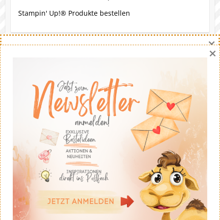
Stampin' Up!® Produkte bestellen
×
×
Eine Bitte
Gerne darfst du meine Werke nachbasteln. Die Ideen
stammen - soweit nicht anders angegeben - von mir.
Wenn du meine Ideen auf deinem eigenen Blog
veröffentlichst solltest du fairerweise auf mich und
meinen Blog verweisen. Eine kommerzielle Nutzung ist
untersagt. Dankeschön!