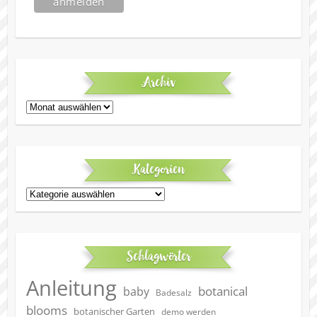
Archiv
Archiv
Kategorien
Kategorien
Schlagwörter
Anleitung
botanical
baby
Badesalz
blooms
botanischer Garten
demo werden