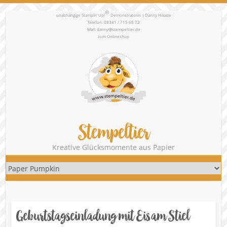
®
unabhängige Stampin‘ Up!
Demonstratorin | Danny Hikade
Telefon: 08341 / 715 66 72
Mail:
danny@stempeltier.de
zum
Onlineshop
Stempeltier
Kreative Glücksmomente aus Papier
Geburtstagseinladung mit Eis am Stiel