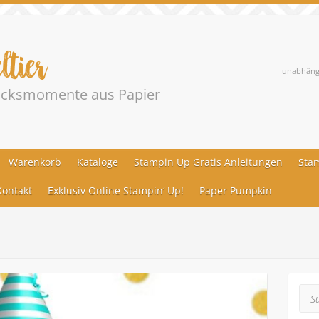
ltier
unabhängi
lücksmomente aus Papier
Warenkorb
Kataloge
Stampin Up Gratis Anleitungen
Stam
ontakt
Exklusiv Online Stampin‘ Up!
Paper Pumpkin
Suc