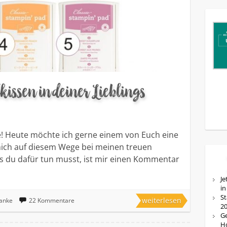
issen in deiner Lieblings
e! Heute möchte ich gerne einem von Euch eine
ch auf diesem Wege bei meinen treuen
as du dafür tun musst, ist mir einen Kommentar
Je
in
St
weiterlesen
anke
22 Kommentare
20
Ge
Ho