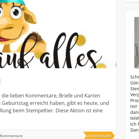
)
Schö
Gönn
Ste
Ver
ll die lieben Kommentare, Briefe und Karten
Prod
Geburtstag erreicht haben, gibt es heute, und
mir 
ung beim Stempeltier. Diese Aktion ist eine
dan
tele
Ich 
Dan
weiterlesen
 Kommentare