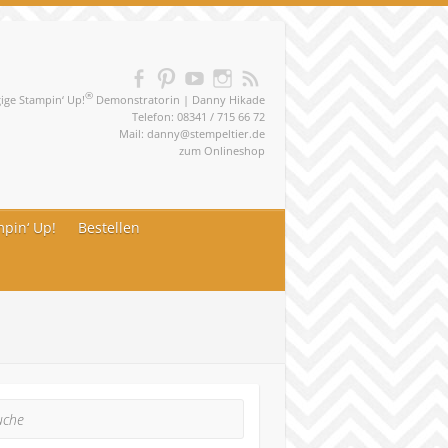
®
ge Stampin‘ Up!
Demonstratorin | Danny Hikade
Telefon: 08341 / 715 66 72
Mail:
danny@stempeltier.de
zum
Onlineshop
pin‘ Up!
Bestellen
he