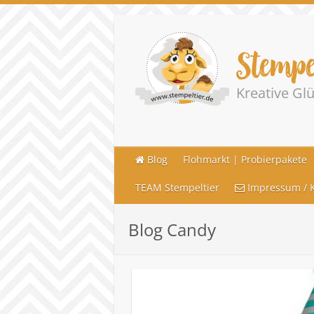
Stempe
Kreative G
Blog
Flohmarkt | Probierpakete
TEAM Stempeltier
Impressum / K
Blog Candy