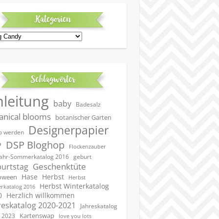
Kategorien
egorien
Schlagwörter
nleitung
baby
Badesalz
anical blooms
botanischer Garten
Designerpapier
 werden
DSP Bloghop
P
Flockenzauber
geburt
jahr-Sommerkatalog 2016
Geschenktüte
urtstag
Hase
Herbst
oween
Herbst
Herbst Winterkatalog
rkatalog 2016
0
Herzlich willkommen
reskatalog 2020-2021
Jahreskatalog
Kartenswap
 2023
love you lots