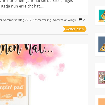
 In nur einem Jahr hat sie bereits einiges
e Katja nun erreicht hat,…
ahr-Sommerkatalog 2017
,
Schmetterling
,
Watercolor Wings
2
weiterlesen