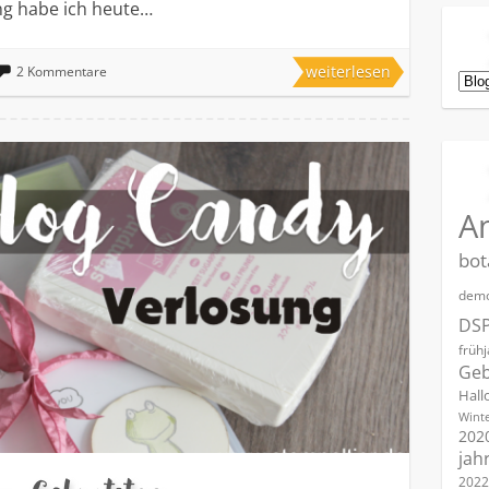
ng habe ich heute…
weiterlesen
2 Kommentare
Kat
A
bot
demo
DS
früh
Geb
Hall
Winte
202
jah
2022