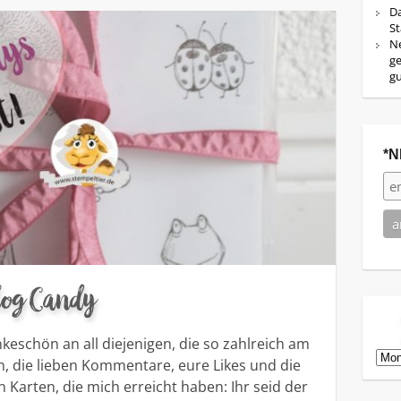
Da
St
Ne
ge
g
*N
log Candy
keschön an all diejenigen, die so zahlreich am
Arch
 die lieben Kommentare, eure Likes und die
rten, die mich erreicht haben: Ihr seid der