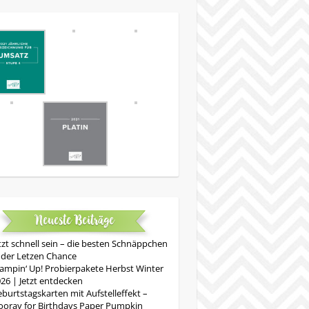
Neueste Beiträge
tzt schnell sein – die besten Schnäppchen
 der Letzen Chance
ampin‘ Up! Probierpakete Herbst Winter
26 | Jetzt entdecken
burtstagskarten mit Aufstelleffekt –
oray for Birthdays Paper Pumpkin