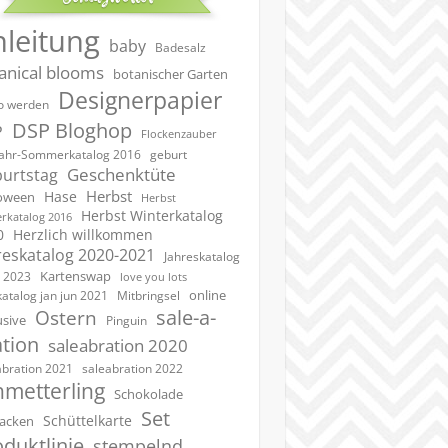
nleitung
baby
Badesalz
anical blooms
botanischer Garten
Designerpapier
 werden
DSP Bloghop
P
Flockenzauber
geburt
jahr-Sommerkatalog 2016
Geschenktüte
urtstag
Herbst
Hase
oween
Herbst
Herbst Winterkatalog
rkatalog 2016
0
Herzlich willkommen
reskatalog 2020-2021
Jahreskatalog
Kartenswap
 2023
love you lots
online
katalog jan jun 2021
Mitbringsel
sale-a-
Ostern
usive
Pinguin
ation
saleabration 2020
saleabration 2022
abration 2021
hmetterling
Schokolade
Set
Schüttelkarte
acken
duktlinie
stempelnd