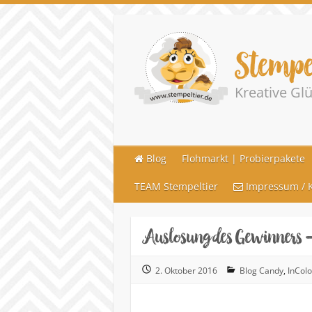
Stempe
Kreative G
Blog
Flohmarkt | Probierpakete
TEAM Stempeltier
Impressum / K
Auslosung des Gewinners 
2. Oktober 2016
Blog Candy
,
InColo