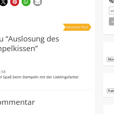
*N
1
Neuerer Post
u “
Auslosung des
mpelkissen
”
Arch
2:58
l Spaß beim Stempeln mit der Lieblingsfarbe!
Kat
Kommentar