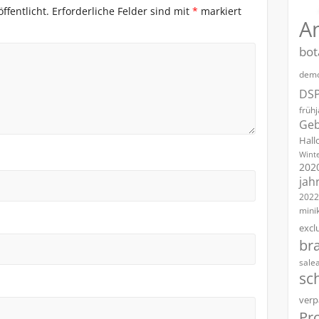
ffentlicht.
Erforderliche Felder sind mit
*
markiert
A
bot
demo
DS
früh
Geb
Hall
Winte
202
jah
2022
mini
excl
br
sale
sc
verp
Pro