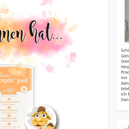
Schö
Gönn
Ste
Ver
Prod
mir 
dan
tele
Ich 
Dan