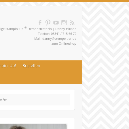
®
ge Stampin‘ Up!
Demonstratorin | Danny Hikade
Telefon: 08341 / 715 66 72
Mail:
danny@stempeltier.de
zum
Onlineshop
pin‘ Up!
Bestellen
he