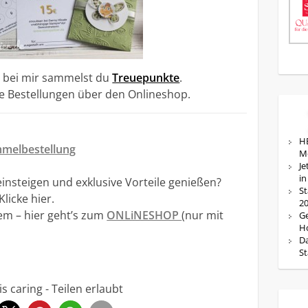
g bei mir sammelst du
Treuepunkte
.
me Bestellungen über den Onlineshop.
HE
melbestellung
M
Je
in
einsteigen und exklusive Vorteile genießen?
St
 Klicke hier.
20
lem – hier geht’s zum
ONLiNESHOP
(nur mit
Ge
Ho
Da
St
is caring - Teilen erlaubt