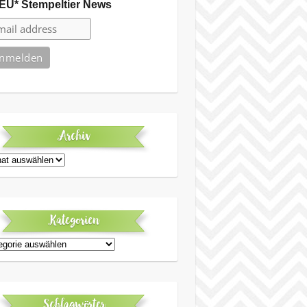
EU* Stempeltier News
Archiv
iv
Kategorien
egorien
Schlagwörter