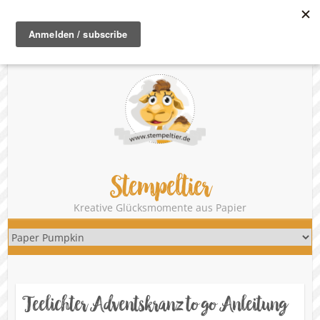
®
unabhängige Stampin‘ Up!
Demonstratorin | Danny Hikade
Telefon: 08341 / 715 66 72
Mail:
danny@stempeltier.de
zum
Onlineshop
Stempeltier
Kreative Glücksmomente aus Papier
Teelichter Adventskranz to go Anleitung