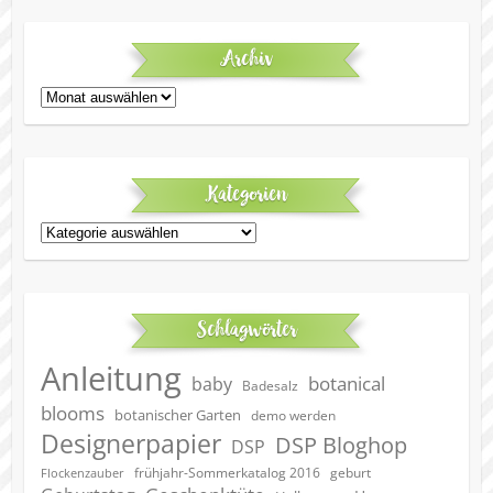
Archiv
Archiv
Kategorien
Kategorien
Schlagwörter
Anleitung
botanical
baby
Badesalz
blooms
botanischer Garten
demo werden
Designerpapier
DSP Bloghop
DSP
geburt
frühjahr-Sommerkatalog 2016
Flockenzauber