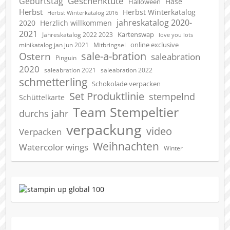
Geschenktüte
Geburtstag
Hase
Halloween
Herbst
Herbst Winterkatalog
Herbst Winterkatalog 2016
jahreskatalog 2020-
2020
Herzlich willkommen
2021
Kartenswap
Jahreskatalog 2022 2023
love you lots
online exclusive
minikatalog jan jun 2021
Mitbringsel
sale-a-bration
Ostern
saleabration
Pinguin
2020
saleabration 2022
saleabration 2021
schmetterling
Schokolade verpacken
Set Produktlinie
stempelnd
Schüttelkarte
Team Stempeltier
durchs jahr
verpackung
video
Verpacken
Weihnachten
Watercolor wings
Winter