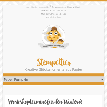
®
unabhängige Stampin‘ Up!
Demonstratorin | Danny Hikade
Telefon: 08341 / 715 66 72
Mail:
danny@stempeltier.de
zum
Onlineshop
Stempeltier
Kreative Glücksmomente aus Papier
Workshoptermine für den Winter &