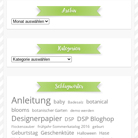
Archiv
Archiv
Kategorien
Kategorien
Schlagwörter
Anleitung
botanical
baby
Badesalz
blooms
botanischer Garten
demo werden
Designerpapier
DSP Bloghop
DSP
geburt
frühjahr-Sommerkatalog 2016
Flockenzauber
Geschenktüte
Geburtstag
Hase
Halloween