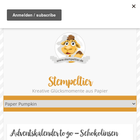
®
unabhängige Stampin‘ Up!
Demonstratorin | Danny Hikade
Telefon: 08341 / 715 66 72
Mail:
danny@stempeltier.de
zum
Onlineshop
Stempeltier
Kreative Glücksmomente aus Papier
Adventskalender to go – Schokolinsen