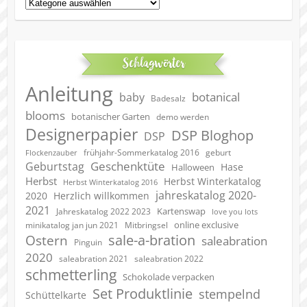
Kategorien
Schlagwörter
Anleitung
botanical
baby
Badesalz
blooms
botanischer Garten
demo werden
Designerpapier
DSP Bloghop
DSP
geburt
frühjahr-Sommerkatalog 2016
Flockenzauber
Geschenktüte
Geburtstag
Hase
Halloween
Herbst
Herbst Winterkatalog
Herbst Winterkatalog 2016
jahreskatalog 2020-
2020
Herzlich willkommen
2021
Kartenswap
Jahreskatalog 2022 2023
love you lots
online exclusive
minikatalog jan jun 2021
Mitbringsel
sale-a-bration
Ostern
saleabration
Pinguin
2020
saleabration 2022
saleabration 2021
schmetterling
Schokolade verpacken
Set Produktlinie
stempelnd
Schüttelkarte