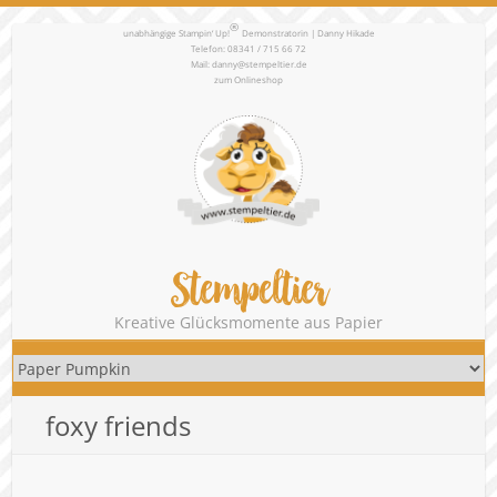
®
unabhängige Stampin‘ Up!
Demonstratorin | Danny Hikade
Telefon: 08341 / 715 66 72
Mail:
danny@stempeltier.de
zum
Onlineshop
Stempeltier
Kreative Glücksmomente aus Papier
foxy friends