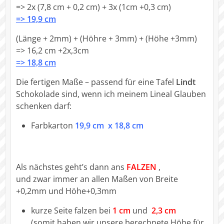
=> 2x (7,8 cm + 0,2 cm) + 3x (1cm +0,3 cm)
=> 19,9 cm
(Länge + 2mm) + (Höhre + 3mm) + (Höhe +3mm)
=> 16,2 cm +2x,3cm
=> 18,8 cm
Die fertigen Maße – passend für eine Tafel
Lindt
Schokolade sind, wenn ich meinem Lineal Glauben
schenken darf:
Farbkarton
19,9 cm x 18,8 cm
Als nächstes geht’s dann ans
FALZEN
,
und zwar immer an allen Maßen von Breite
+0,2mm und Höhe+0,3mm
kurze Seite falzen bei
1 cm
und
2,3 cm
(somit haben wir unsere berechnete Höhe für