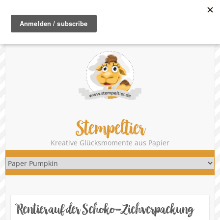
®
unabhängige Stampin‘ Up!
Demonstratorin | Danny Hikade
Telefon: 08341 / 715 66 72
Mail:
danny@stempeltier.de
zum
Onlineshop
Stempeltier
Kreative Glücksmomente aus Papier
Rentier auf der Schoko-Ziehverpackung