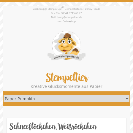
®
unabhängige Stampin‘ Up!
Demonstratorin | Danny Hikade
Telefon: 08341 / 715 66 72
Mail:
danny@stempeltier.de
zum
Onlineshop
Stempeltier
Kreative Glücksmomente aus Papier
Schneeflöckchen, Weißröckchen