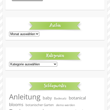
Archiv
Archiv
Kategorien
Kategorien
Schlagwörter
Anleitung
botanical
baby
Badesalz
blooms
botanischer Garten
demo werden