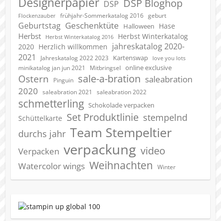
Designerpapier
DSP Bloghop
DSP
geburt
frühjahr-Sommerkatalog 2016
Flockenzauber
Geschenktüte
Geburtstag
Hase
Halloween
Herbst
Herbst Winterkatalog
Herbst Winterkatalog 2016
jahreskatalog 2020-
2020
Herzlich willkommen
2021
Kartenswap
Jahreskatalog 2022 2023
love you lots
online exclusive
minikatalog jan jun 2021
Mitbringsel
sale-a-bration
Ostern
saleabration
Pinguin
2020
saleabration 2022
saleabration 2021
schmetterling
Schokolade verpacken
Set Produktlinie
stempelnd
Schüttelkarte
Team Stempeltier
durchs jahr
verpackung
video
Verpacken
Weihnachten
Watercolor wings
Winter