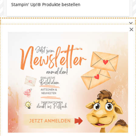
Stampin' Up!® Produkte bestellen
×
×
Eine Bitte
Gerne darfst du meine Werke nachbasteln. Die Ideen
stammen - soweit nicht anders angegeben - von mir.
Wenn du meine Ideen auf deinem eigenen Blog
veröffentlichst solltest du fairerweise auf mich und
meinen Blog verweisen. Eine kommerzielle Nutzung ist
untersagt. Dankeschön!