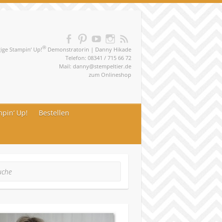
®
ge Stampin‘ Up!
Demonstratorin | Danny Hikade
Telefon: 08341 / 715 66 72
Mail:
danny@stempeltier.de
zum
Onlineshop
pin‘ Up!
Bestellen
he