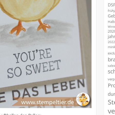
DS
früh
Geb
Hall
Winte
202
jah
2022
mini
excl
br
sale
sc
verp
Pro
dur
St
v