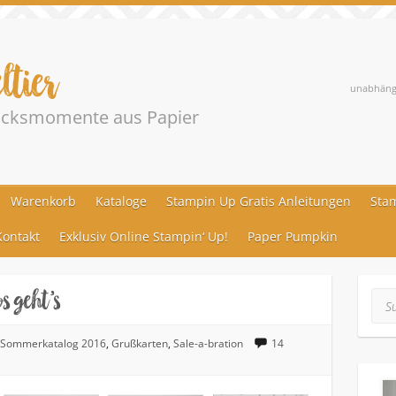
ltier
unabhängi
lücksmomente aus Papier
Warenkorb
Kataloge
Stampin Up Gratis Anleitungen
Stam
ontakt
Exklusiv Online Stampin‘ Up!
Paper Pumpkin
s geht’s
Suc
-Sommerkatalog 2016
,
Grußkarten
,
Sale-a-bration
14