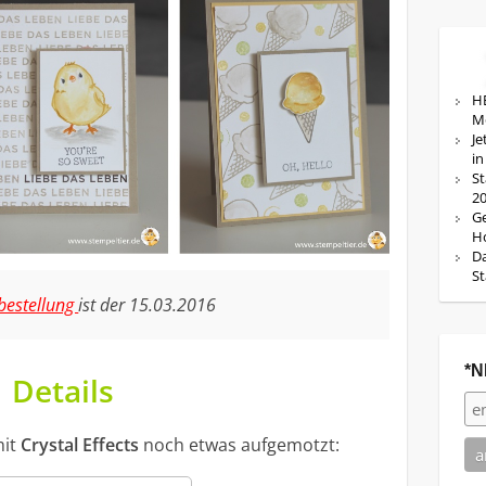
HE
M
Je
in
St
20
Ge
Ho
Da
St
estellung
ist der 15.03.2016
*N
Details
mit
Crystal Effects
noch etwas aufgemotzt: