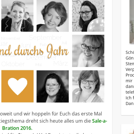
Schö
Gönn
Ste
Ver
Prod
mir 
dan
tele
Ich 
Dan
 soweit und wir hoppeln für Euch das erste Mal
stiegsthema dreht sich heute alles um die
Sale-a-
Bration 2016.