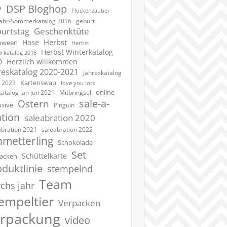
DSP Bloghop
P
Flockenzauber
geburt
jahr-Sommerkatalog 2016
Geschenktüte
urtstag
Herbst
Hase
oween
Herbst
Herbst Winterkatalog
rkatalog 2016
0
Herzlich willkommen
reskatalog 2020-2021
Jahreskatalog
Kartenswap
 2023
love you lots
online
katalog jan jun 2021
Mitbringsel
sale-a-
Ostern
usive
Pinguin
ation
saleabration 2020
saleabration 2022
abration 2021
hmetterling
Schokolade
Set
Schüttelkarte
acken
duktlinie
stempelnd
Team
chs jahr
empeltier
Verpacken
erpackung
video