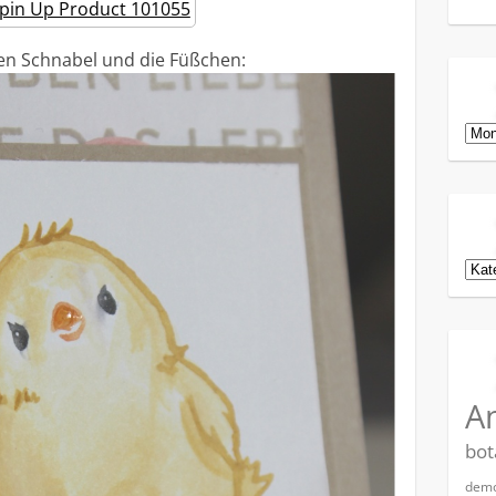
en Schnabel und die Füßchen:
Arch
Kat
A
bot
demo