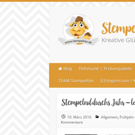
Stempe
Kreative G
Blog
Flohmarkt | Probierpakete
TEAM Stempeltier
Impressum / K
Stempelnd durchs Jahr – lo
10. März 2016
Allgemein
,
Frühjahr
Kommentare