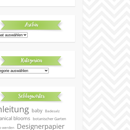
Archiv
iv
Kategorien
egorien
Schlagwörter
nleitung
baby
Badesalz
anical blooms
botanischer Garten
Designerpapier
 werden