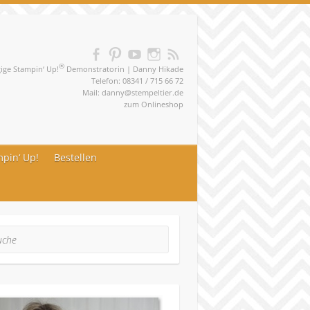
®
ge Stampin‘ Up!
Demonstratorin | Danny Hikade
Telefon: 08341 / 715 66 72
Mail:
danny@stempeltier.de
zum
Onlineshop
pin‘ Up!
Bestellen
he