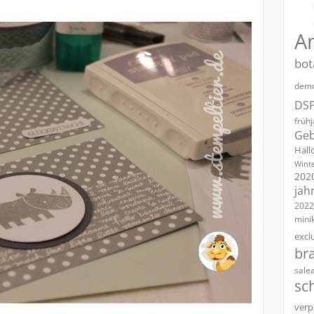
A
bot
demo
DS
früh
Geb
Hall
Winte
202
jah
2022
mini
excl
br
sale
sc
verp