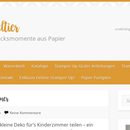
ltier
unabhängi
lücksmomente aus Papier
Warenkorb
Kataloge
Stampin Up Gratis Anleitungen
Stam
ontakt
Exklusiv Online Stampin‘ Up!
Paper Pumpkin
mer
Suc
o
Keine Kommentare
kleine Deko für’s Kinderzimmer teilen – ein