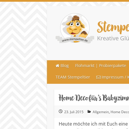
Stempe
Kreative G
Blog
Flohmarkt | Probierpakete
TEAM Stempeltier
Impressum / K
Home Deco für’s Babyzim
23. Juli 2015
Allgemein
,
Home Dec
Heute möchte ich mit Euch eine 