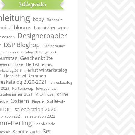
Schlagwörter
nleitung
baby
Badesalz
anical blooms
botanischer Garten
Designerpapier
 werden
DSP Bloghop
P
Flockenzauber
geburt
jahr-Sommerkatalog 2016
Geschenktüte
urtstag
Hase
Herbst
oween
Herbst
Herbst Winterkatalog
rkatalog 2016
0
Herzlich willkommen
reskatalog 2020-2021
Jahreskatalog
Kartenswap
 2023
love you lots
online
katalog jan jun 2021
Mitbringsel
sale-a-
Ostern
usive
Pinguin
ation
saleabration 2020
saleabration 2022
abration 2021
hmetterling
Schokolade
Set
Schüttelkarte
acken