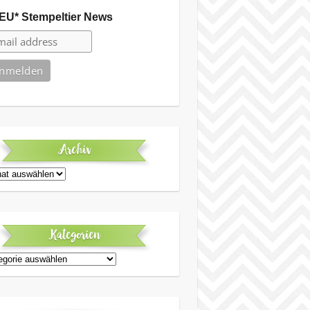
EU* Stempeltier News
Archiv
iv
Kategorien
egorien