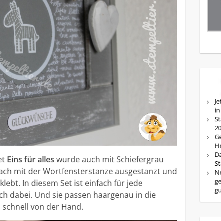
Je
in
St
20
Ge
Ho
Da
et
Eins für alles
wurde auch mit Schiefergrau
St
nach mit der Wortfensterstanze ausgestanzt und
Ne
ge
bt. In diesem Set ist einfach für jede
g
ch dabei. Und sie passen haargenau in die
s schnell von der Hand.