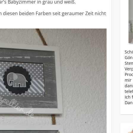
ür’s Babyzimmer in grau und weiß.
n diesen beiden Farben seit geraumer Zeit nicht
Schö
Gönn
Ste
Ver
Prod
mir 
dan
tele
Ich 
Dan