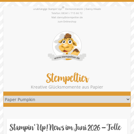
®
unabhängige Stampin‘ Up!
Demonstratorin | Danny Hikade
Telefon: 08341 / 715 66 72
Mail:
danny@stempeltier.de
zum
Onlineshop
Stempeltier
Kreative Glücksmomente aus Papier
Stampin‘ Up! News im Juni 2026 – Tolle