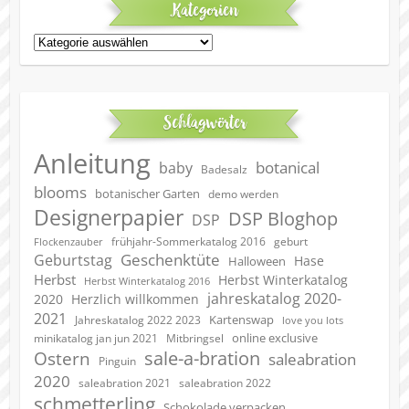
Kategorien
Kategorien
Schlagwörter
Anleitung
botanical
baby
Badesalz
blooms
botanischer Garten
demo werden
Designerpapier
DSP Bloghop
DSP
geburt
frühjahr-Sommerkatalog 2016
Flockenzauber
Geschenktüte
Geburtstag
Hase
Halloween
Herbst
Herbst Winterkatalog
Herbst Winterkatalog 2016
jahreskatalog 2020-
2020
Herzlich willkommen
2021
Kartenswap
Jahreskatalog 2022 2023
love you lots
online exclusive
minikatalog jan jun 2021
Mitbringsel
sale-a-bration
Ostern
saleabration
Pinguin
2020
saleabration 2022
saleabration 2021
schmetterling
Schokolade verpacken