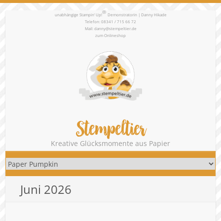
®
unabhängige Stampin‘ Up!
Demonstratorin | Danny Hikade
Telefon: 08341 / 715 66 72
Mail:
danny@stempeltier.de
zum
Onlineshop
Stempeltier
Kreative Glücksmomente aus Papier
Juni 2026