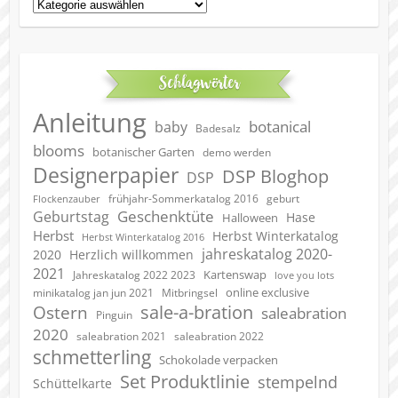
Kategorien
Schlagwörter
Anleitung
botanical
baby
Badesalz
blooms
botanischer Garten
demo werden
Designerpapier
DSP Bloghop
DSP
geburt
frühjahr-Sommerkatalog 2016
Flockenzauber
Geschenktüte
Geburtstag
Hase
Halloween
Herbst
Herbst Winterkatalog
Herbst Winterkatalog 2016
jahreskatalog 2020-
2020
Herzlich willkommen
2021
Kartenswap
Jahreskatalog 2022 2023
love you lots
online exclusive
minikatalog jan jun 2021
Mitbringsel
sale-a-bration
Ostern
saleabration
Pinguin
2020
saleabration 2022
saleabration 2021
schmetterling
Schokolade verpacken
Set Produktlinie
stempelnd
Schüttelkarte