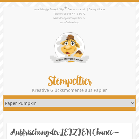
®
unabhängige Stampin‘ Up!
Demonstratorin | Danny Hikade
Telefon: 08341 / 715 66 72
Mail:
danny@stempeltier.de
zum
Onlineshop
Stempeltier
Kreative Glücksmomente aus Papier
Auffrischung der LETZTEN Chance –