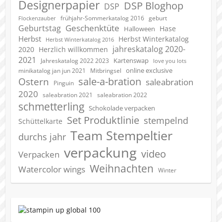
Designerpapier
DSP Bloghop
DSP
geburt
frühjahr-Sommerkatalog 2016
Flockenzauber
Geschenktüte
Geburtstag
Hase
Halloween
Herbst
Herbst Winterkatalog
Herbst Winterkatalog 2016
jahreskatalog 2020-
2020
Herzlich willkommen
2021
Kartenswap
Jahreskatalog 2022 2023
love you lots
online exclusive
minikatalog jan jun 2021
Mitbringsel
sale-a-bration
Ostern
saleabration
Pinguin
2020
saleabration 2022
saleabration 2021
schmetterling
Schokolade verpacken
Set Produktlinie
stempelnd
Schüttelkarte
Team Stempeltier
durchs jahr
verpackung
video
Verpacken
Weihnachten
Watercolor wings
Winter