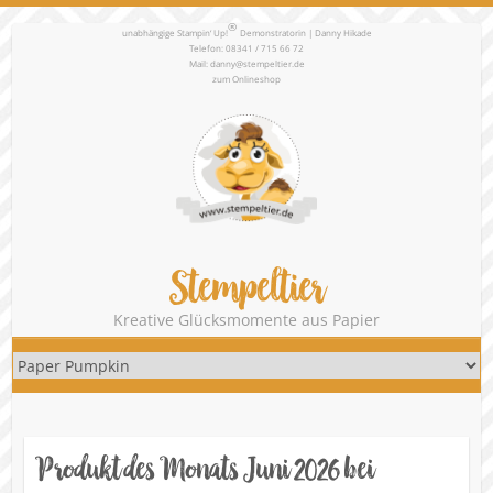
®
unabhängige Stampin‘ Up!
Demonstratorin | Danny Hikade
Telefon: 08341 / 715 66 72
Mail:
danny@stempeltier.de
zum
Onlineshop
Stempeltier
Kreative Glücksmomente aus Papier
Produkt des Monats Juni 2026 bei