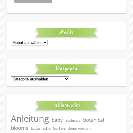
Archiv
Archiv
Kategorien
Kategorien
Schlagwörter
Anleitung
botanical
baby
Badesalz
blooms
botanischer Garten
demo werden