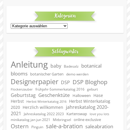
Kategorien
Kategorien
Schlagwörter
Anleitung
botanical
baby
Badesalz
blooms
botanischer Garten
demo werden
Designerpapier
DSP Bloghop
DSP
geburt
frühjahr-Sommerkatalog 2016
Flockenzauber
Geschenktüte
Geburtstag
Hase
Halloween
Herbst
Herbst Winterkatalog
Herbst Winterkatalog 2016
jahreskatalog 2020-
2020
Herzlich willkommen
2021
Kartenswap
Jahreskatalog 2022 2023
love you lots
online exclusive
minikatalog jan jun 2021
Mitbringsel
sale-a-bration
Ostern
saleabration
Pinguin