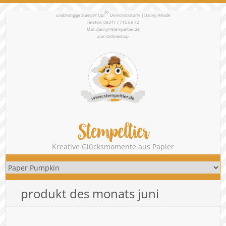
®
unabhängige Stampin‘ Up!
Demonstratorin | Danny Hikade
Telefon: 08341 / 715 66 72
Mail:
danny@stempeltier.de
zum
Onlineshop
Stempeltier
Kreative Glücksmomente aus Papier
produkt des monats juni