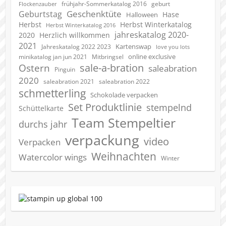
geburt
frühjahr-Sommerkatalog 2016
Flockenzauber
Geschenktüte
Geburtstag
Hase
Halloween
Herbst
Herbst Winterkatalog
Herbst Winterkatalog 2016
jahreskatalog 2020-
2020
Herzlich willkommen
2021
Kartenswap
Jahreskatalog 2022 2023
love you lots
online exclusive
minikatalog jan jun 2021
Mitbringsel
sale-a-bration
Ostern
saleabration
Pinguin
2020
saleabration 2022
saleabration 2021
schmetterling
Schokolade verpacken
Set Produktlinie
stempelnd
Schüttelkarte
Team Stempeltier
durchs jahr
verpackung
video
Verpacken
Weihnachten
Watercolor wings
Winter