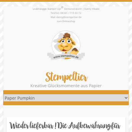
®
unabhängige Stampin‘ Up!
Demonstratorin | Danny Hikade
Telefon: 08341 / 715 66 72
Mail:
danny@stempeltier.de
zum
Onlineshop
Stempeltier
Kreative Glücksmomente aus Papier
Wieder lieferbar ! Die Aufbewahrung für