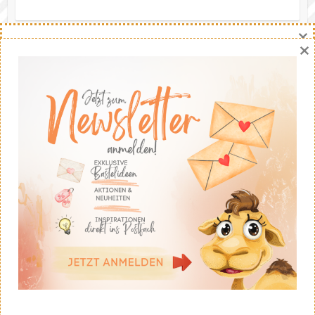
×
×
Eine Bitte
Gerne darfst du meine Werke nachbasteln. Die Ideen
stammen - soweit nicht anders angegeben - von mir.
Wenn du meine Ideen auf deinem eigenen Blog
veröffentlichst solltest du fairerweise auf mich und
meinen Blog verweisen. Eine kommerzielle Nutzung ist
untersagt. Dankeschön!