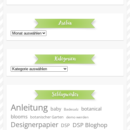
Archiv
Archiv
Kategorien
Kategorien
Schlagwörter
Anleitung
botanical
baby
Badesalz
blooms
botanischer Garten
demo werden
Designerpapier
DSP Bloghop
DSP