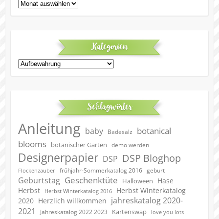
Archiv
Kategorien
Kategorien
Schlagwörter
Anleitung
botanical
baby
Badesalz
blooms
botanischer Garten
demo werden
Designerpapier
DSP Bloghop
DSP
geburt
frühjahr-Sommerkatalog 2016
Flockenzauber
Geschenktüte
Geburtstag
Hase
Halloween
Herbst
Herbst Winterkatalog
Herbst Winterkatalog 2016
jahreskatalog 2020-
2020
Herzlich willkommen
2021
Kartenswap
Jahreskatalog 2022 2023
love you lots