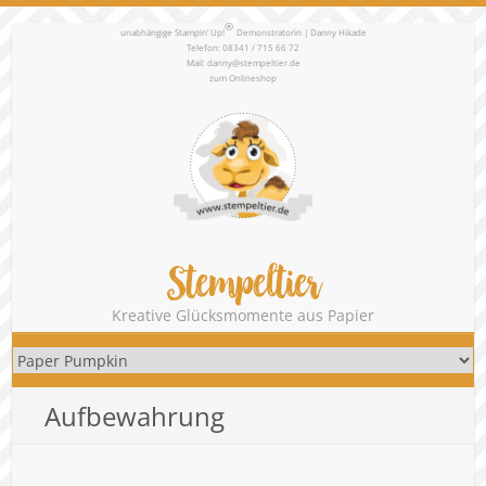
®
unabhängige Stampin‘ Up!
Demonstratorin | Danny Hikade
Telefon: 08341 / 715 66 72
Mail:
danny@stempeltier.de
zum
Onlineshop
Stempeltier
Kreative Glücksmomente aus Papier
Aufbewahrung