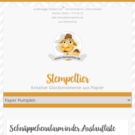
®
unabhängige Stampin‘ Up!
Demonstratorin | Danny Hikade
Telefon: 08341 / 715 66 72
Mail:
danny@stempeltier.de
zum
Onlineshop
Stempeltier
Kreative Glücksmomente aus Papier
Schnäppchenalarm in der Auslaufliste