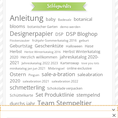
Schlagwörter
Anleitung
botanical
baby
Badesalz
blooms
botanischer Garten
demo werden
Designerpapier
DSP Bloghop
DSP
geburt
frühjahr-Sommerkatalog 2016
Flockenzauber
Geschenktüte
Geburtstag
Hase
Halloween
Herbst
Herbst Winterkatalog
Herbst Winterkatalog 2016
jahreskatalog 2020-
2020
Herzlich willkommen
2021
Kartenswap
Jahreskatalog 2022 2023
love you lots
online exclusive
minikatalog jan jun 2021
Mitbringsel
sale-a-bration
Ostern
saleabration
Pinguin
2020
saleabration 2022
saleabration 2021
schmetterling
Schokolade verpacken
Set Produktlinie
stempelnd
Schüttelkarte
Team Stempeltier
durchs jahr
×
verpackung
video
Verpacken
×