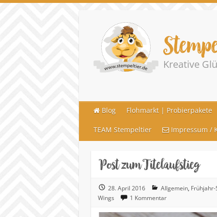
Stempe
Kreative G
Blog
Flohmarkt | Probierpakete
TEAM Stempeltier
Impressum / K
Post zum Titelaufstieg
28. April 2016
Allgemein
,
Frühjahr
Wings
1 Kommentar