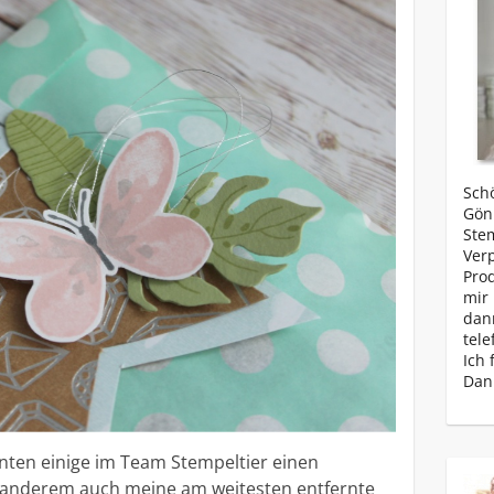
Schö
Gönn
Ste
Ver
Prod
mir 
dan
tele
Ich 
Dan
nten einige im Team Stempeltier einen
 anderem auch meine am weitesten entfernte