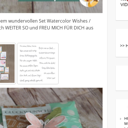
dem wundervollen Set Watercolor Wishes /
ch WEITER SO und FREU MICH FÜR DICH aus
>> 
HE
M