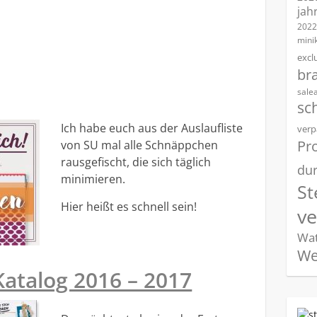
jah
2022
mini
excl
br
sale
sc
Ich habe euch aus der Auslaufliste
verp
Pro
von SU mal alle Schnäppchen
rausgefischt, die sich täglich
dur
minimieren.
St
Hier heißt es schnell sein!
v
Wat
We
Katalog 2016 – 2017