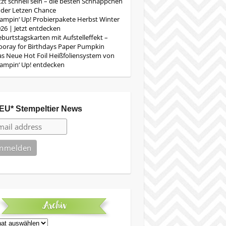
tzt schnell sein – die besten Schnäppchen
 der Letzen Chance
ampin‘ Up! Probierpakete Herbst Winter
26 | Jetzt entdecken
burtstagskarten mit Aufstelleffekt –
oray for Birthdays Paper Pumpkin
s Neue Hot Foil Heißfoliensystem von
ampin‘ Up! entdecken
EU* Stempeltier News
Archiv
iv