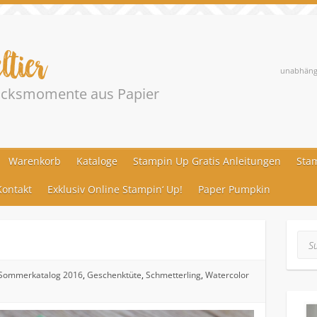
ltier
unabhängi
lücksmomente aus Papier
Warenkorb
Kataloge
Stampin Up Gratis Anleitungen
Stam
ontakt
Exklusiv Online Stampin‘ Up!
Paper Pumpkin
Suc
-Sommerkatalog 2016
,
Geschenktüte
,
Schmetterling
,
Watercolor