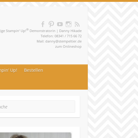
®
ge Stampin‘ Up!
Demonstratorin | Danny Hikade
Telefon: 08341 / 715 66 72
Mail:
danny@stempeltier.de
zum
Onlineshop
pin‘ Up!
Bestellen
he