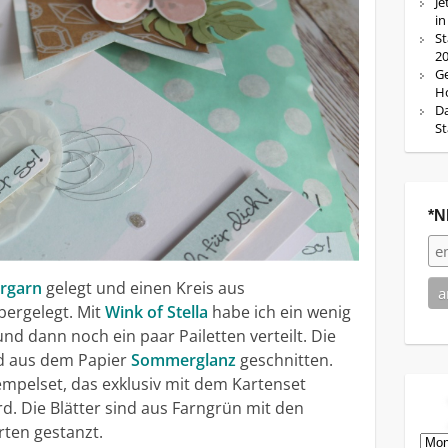
Je
in
St
20
Ge
Ho
Da
St
*N
ergarn
gelegt und einen Kreis aus
ergelegt. Mit
Wink of Stella
habe ich ein wenig
 und dann noch ein paar Pailetten verteilt. Die
nd aus dem Papier
Sommerglanz
geschnitten.
pelset, das exklusiv mit dem Kartenset
. Die Blätter sind aus Farngrün mit den
rten gestanzt.
Arch