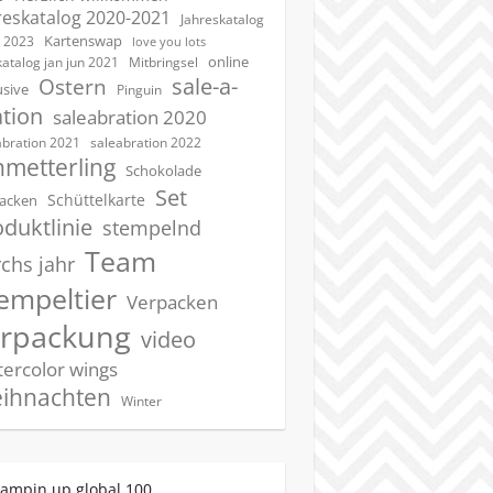
reskatalog 2020-2021
Jahreskatalog
Kartenswap
 2023
love you lots
online
katalog jan jun 2021
Mitbringsel
sale-a-
Ostern
usive
Pinguin
ation
saleabration 2020
saleabration 2022
abration 2021
hmetterling
Schokolade
Set
Schüttelkarte
acken
duktlinie
stempelnd
Team
chs jahr
empeltier
Verpacken
erpackung
video
ercolor wings
ihnachten
Winter