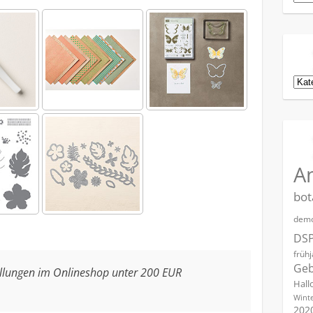
Kat
A
bot
demo
DS
früh
Geb
ellungen im Onlineshop unter 200 EUR
Hall
Winte
202