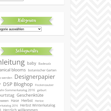
Kategorien
egorien
Schlagwörter
nleitung
baby
Badesalz
anical blooms
botanischer Garten
Designerpapier
 werden
DSP Bloghop
P
Flockenzauber
geburt
jahr-Sommerkatalog 2016
Geschenktüte
urtstag
Herbst
Hase
oween
Herbst
Herbst Winterkatalog
rkatalog 2016
0
Herzlich willkommen