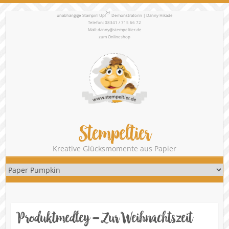
®
unabhängige Stampin‘ Up!
Demonstratorin | Danny Hikade
Telefon: 08341 / 715 66 72
Mail:
danny@stempeltier.de
zum
Onlineshop
Stempeltier
Kreative Glücksmomente aus Papier
Produktmedley – Zur Weihnachtszeit