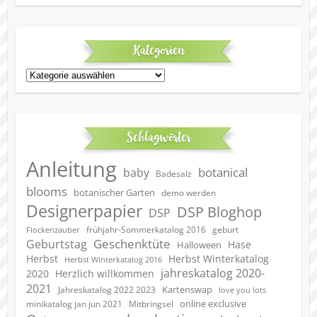
Kategorien
Kategorien
Schlagwörter
Anleitung
botanical
baby
Badesalz
blooms
botanischer Garten
demo werden
Designerpapier
DSP Bloghop
DSP
geburt
frühjahr-Sommerkatalog 2016
Flockenzauber
Geschenktüte
Geburtstag
Hase
Halloween
Herbst
Herbst Winterkatalog
Herbst Winterkatalog 2016
jahreskatalog 2020-
2020
Herzlich willkommen
2021
Kartenswap
Jahreskatalog 2022 2023
love you lots
online exclusive
minikatalog jan jun 2021
Mitbringsel