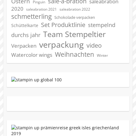
sale-a-bration
Ostern
saleabration
Pinguin
2020
saleabration 2022
saleabration 2021
schmetterling
Schokolade verpacken
Set Produktlinie
stempelnd
Schüttelkarte
Team Stempeltier
durchs jahr
verpackung
video
Verpacken
Weihnachten
Watercolor wings
Winter