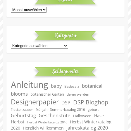
Archiv
Kategorien
Kategorien
Schlagwörter
Anleitung
botanical
baby
Badesalz
blooms
botanischer Garten
demo werden
Designerpapier
DSP Bloghop
DSP
geburt
frühjahr-Sommerkatalog 2016
Flockenzauber
Geschenktüte
Geburtstag
Hase
Halloween
Herbst
Herbst Winterkatalog
Herbst Winterkatalog 2016
jahreskatalog 2020-
2020
Herzlich willkommen