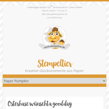
®
unabhängige Stampin‘ Up!
Demonstratorin | Danny Hikade
Telefon: 08341 / 715 66 72
Mail:
danny@stempeltier.de
zum
Onlineshop
Stempeltier
Kreative Glücksmomente aus Papier
Osterhase wünscht a good day