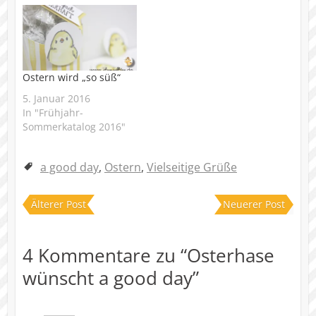
Ostern wird „so süß“
5. Januar 2016
In "Frühjahr-
Sommerkatalog 2016"
a good day
,
Ostern
,
Vielseitige Grüße
Älterer Post
Neuerer Post
4 Kommentare zu “
Osterhase
wünscht a good day
”