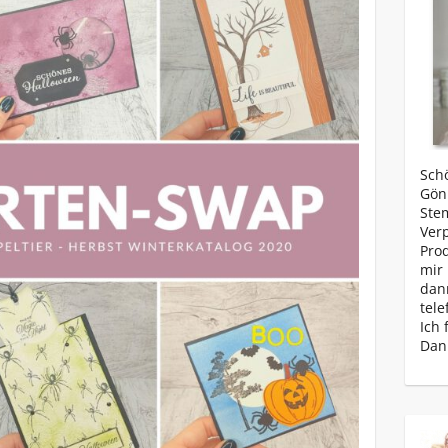
Schö
Gönn
Ste
Ver
Prod
mir 
dan
tele
Ich 
Dan