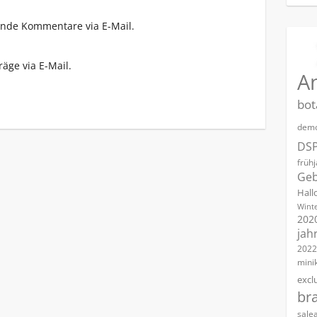
ende Kommentare via E-Mail.
äge via E-Mail.
A
bot
demo
DS
früh
Geb
Hall
Winte
202
jah
2022
mini
excl
br
sale