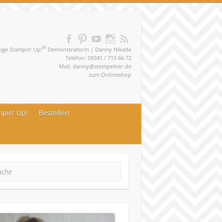
®
ge Stampin‘ Up!
Demonstratorin | Danny Hikade
Telefon: 08341 / 715 66 72
Mail:
danny@stempeltier.de
zum
Onlineshop
pin‘ Up!
Bestellen
he