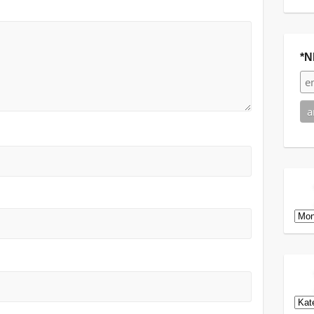
*N
Arch
Kat