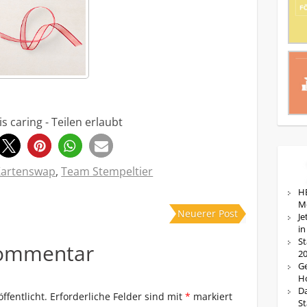
is caring - Teilen erlaubt
0
Kartenswap
,
Team Stempeltier
HE
M
Neuerer Post
Je
in
St
Kommentar
20
Ge
Ho
Da
ffentlicht.
Erforderliche Felder sind mit
*
markiert
St