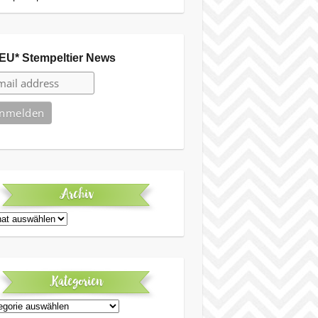
EU* Stempeltier News
Archiv
iv
Kategorien
egorien