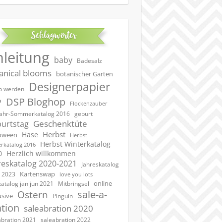
Schlagwörter
nleitung
baby
Badesalz
anical blooms
botanischer Garten
Designerpapier
 werden
DSP Bloghop
P
Flockenzauber
geburt
jahr-Sommerkatalog 2016
Geschenktüte
urtstag
Herbst
Hase
oween
Herbst
Herbst Winterkatalog
rkatalog 2016
0
Herzlich willkommen
reskatalog 2020-2021
Jahreskatalog
Kartenswap
 2023
love you lots
online
katalog jan jun 2021
Mitbringsel
sale-a-
Ostern
usive
Pinguin
ation
saleabration 2020
saleabration 2022
abration 2021