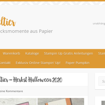
ltier
unabhängi
lücksmomente aus Papier
Warenkorb
Kataloge
Stampin Up Gratis Anleitungen
Stam
ontakt
Exklusiv Online Stampin‘ Up!
Paper Pumpkin
ier – Herbst Halloween 2020
Suc
eine Kommentare