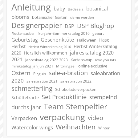
Anleitung
botanical
baby
Badesalz
blooms
botanischer Garten
demo werden
Designerpapier
DSP Bloghop
DSP
geburt
frühjahr-Sommerkatalog 2016
Flockenzauber
Geschenktüte
Geburtstag
Hase
Halloween
Herbst
Herbst Winterkatalog
Herbst Winterkatalog 2016
jahreskatalog 2020-
2020
Herzlich willkommen
2021
Kartenswap
Jahreskatalog 2022 2023
love you lots
online exclusive
minikatalog jan jun 2021
Mitbringsel
sale-a-bration
Ostern
saleabration
Pinguin
2020
saleabration 2022
saleabration 2021
schmetterling
Schokolade verpacken
Set Produktlinie
stempelnd
Schüttelkarte
Team Stempeltier
durchs jahr
verpackung
video
Verpacken
Weihnachten
Watercolor wings
Winter