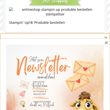
24/7 Shopping
Stampin' Up!® Produkte bestellen
×
×
Eine Bitte
Gerne darfst du meine Werke nachbasteln. Die Ideen
stammen - soweit nicht anders angegeben - von mir.
Wenn du meine Ideen auf deinem eigenen Blog
veröffentlichst solltest du fairerweise auf mich und
meinen Blog verweisen. Eine kommerzielle Nutzung ist
untersagt. Dankeschön!