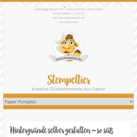
®
unabhängige Stampin‘ Up!
Demonstratorin | Danny Hikade
Telefon: 08341 / 715 66 72
Mail:
danny@stempeltier.de
zum
Onlineshop
Stempeltier
Kreative Glücksmomente aus Papier
Hintergründe selber gestalten – so süß