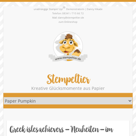
®
unabhängige Stampin‘ Up!
Demonstratorin | Danny Hikade
Telefon: 08341 / 715 66 72
Mail:
danny@stempeltier.de
zum
Onlineshop
Stempeltier
Kreative Glücksmomente aus Papier
Greek isles achievers – Neuheiten – im