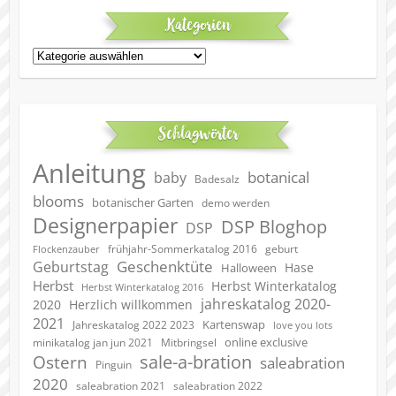
Kategorien
Kategorien
Schlagwörter
Anleitung
botanical
baby
Badesalz
blooms
botanischer Garten
demo werden
Designerpapier
DSP Bloghop
DSP
geburt
frühjahr-Sommerkatalog 2016
Flockenzauber
Geschenktüte
Geburtstag
Hase
Halloween
Herbst
Herbst Winterkatalog
Herbst Winterkatalog 2016
jahreskatalog 2020-
2020
Herzlich willkommen
2021
Kartenswap
Jahreskatalog 2022 2023
love you lots
online exclusive
minikatalog jan jun 2021
Mitbringsel
sale-a-bration
Ostern
saleabration
Pinguin
2020
saleabration 2022
saleabration 2021