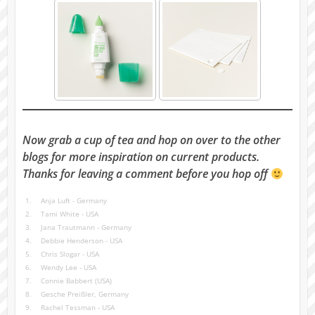
Now grab a cup of tea and hop on over to the other
blogs for more inspiration on current products.
Thanks for leaving a comment before you hop off
1.
Anja Luft - Germany
2.
Tami White - USA
3.
Jana Trautmann - Germany
4.
Debbie Henderson - USA
5.
Chris Slogar - USA
6.
Wendy Lee - USA
7.
Connie Babbert (USA)
8.
Gesche Preißler, Germany
9.
Rachel Tessman - USA