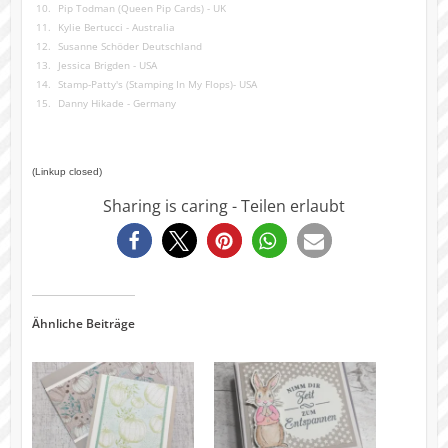
10.
Pip Todman (Queen Pip Cards) - UK
11.
Kylie Bertucci - Australia
12.
Susanne Schöder Deutschland
13.
Jessica Brigden - USA
14.
Stamp-Patty's (Stamping In My Flops)- USA
15.
Danny Hikade - Germany
(Linkup closed)
Sharing is caring - Teilen erlaubt
1573
Ähnliche Beiträge