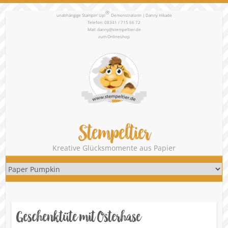
®
unabhängige Stampin‘ Up!
Demonstratorin | Danny Hikade
Telefon: 08341 / 715 66 72
Mail:
danny@stempeltier.de
zum
Onlineshop
Stempeltier
Kreative Glücksmomente aus Papier
Geschenktüte mit Osterhase