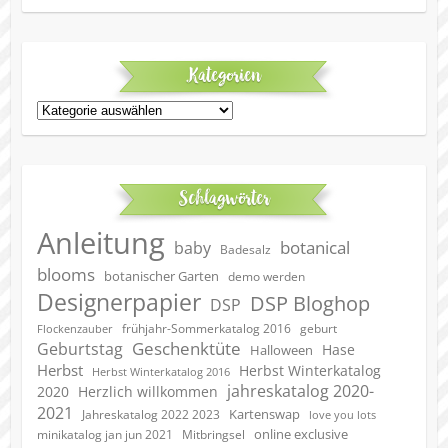
Kategorien
Kategorien
Schlagwörter
Anleitung
botanical
baby
Badesalz
blooms
botanischer Garten
demo werden
Designerpapier
DSP Bloghop
DSP
geburt
frühjahr-Sommerkatalog 2016
Flockenzauber
Geschenktüte
Geburtstag
Hase
Halloween
Herbst
Herbst Winterkatalog
Herbst Winterkatalog 2016
jahreskatalog 2020-
2020
Herzlich willkommen
2021
Kartenswap
Jahreskatalog 2022 2023
love you lots
online exclusive
minikatalog jan jun 2021
Mitbringsel