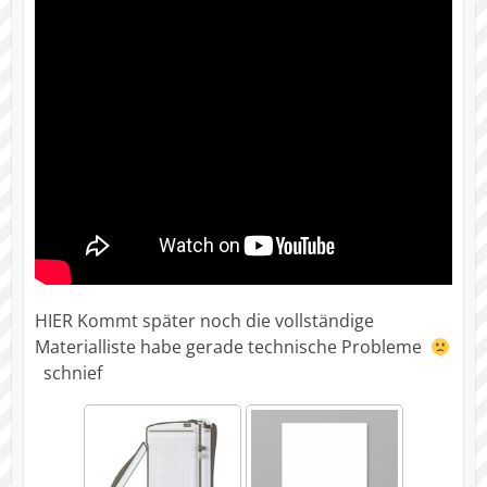
HIER Kommt später noch die vollständige
Materialliste habe gerade technische Probleme
schnief