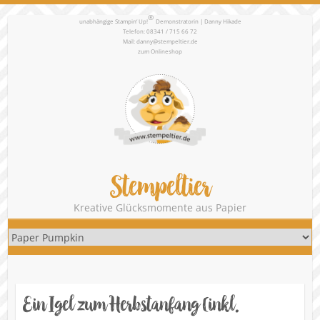
®
unabhängige Stampin‘ Up!
Demonstratorin | Danny Hikade
Telefon: 08341 / 715 66 72
Mail:
danny@stempeltier.de
zum
Onlineshop
Stempeltier
Kreative Glücksmomente aus Papier
Ein Igel zum Herbstanfang (inkl.