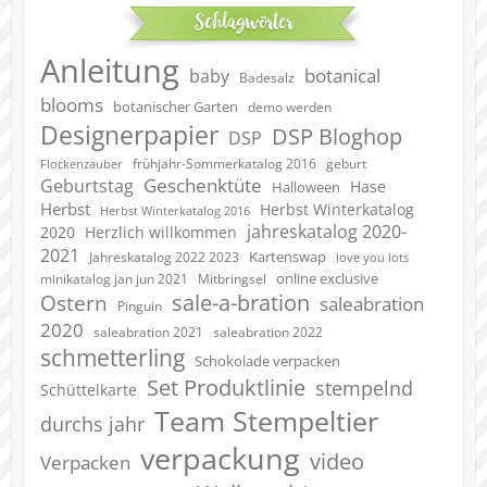
Schlagwörter
Anleitung
botanical
baby
Badesalz
blooms
botanischer Garten
demo werden
Designerpapier
DSP Bloghop
DSP
geburt
frühjahr-Sommerkatalog 2016
Flockenzauber
Geschenktüte
Geburtstag
Hase
Halloween
Herbst
Herbst Winterkatalog
Herbst Winterkatalog 2016
jahreskatalog 2020-
2020
Herzlich willkommen
2021
Kartenswap
Jahreskatalog 2022 2023
love you lots
online exclusive
minikatalog jan jun 2021
Mitbringsel
sale-a-bration
Ostern
saleabration
Pinguin
2020
saleabration 2022
saleabration 2021
schmetterling
Schokolade verpacken
Set Produktlinie
stempelnd
Schüttelkarte
Team Stempeltier
durchs jahr
verpackung
video
Verpacken