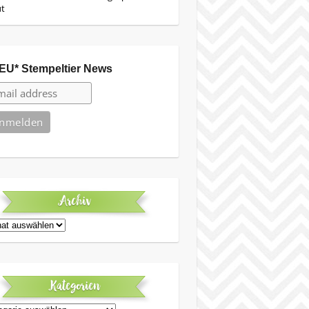
ut
EU* Stempeltier News
Archiv
iv
Kategorien
egorien