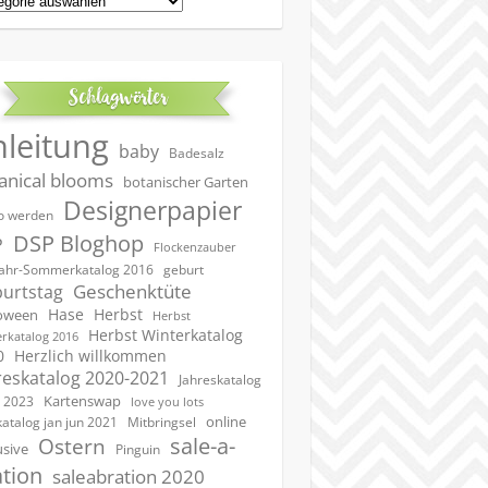
Schlagwörter
nleitung
baby
Badesalz
anical blooms
botanischer Garten
Designerpapier
 werden
DSP Bloghop
P
Flockenzauber
geburt
jahr-Sommerkatalog 2016
Geschenktüte
urtstag
Hase
Herbst
oween
Herbst
Herbst Winterkatalog
rkatalog 2016
0
Herzlich willkommen
reskatalog 2020-2021
Jahreskatalog
Kartenswap
 2023
love you lots
online
katalog jan jun 2021
Mitbringsel
sale-a-
Ostern
usive
Pinguin
ation
saleabration 2020