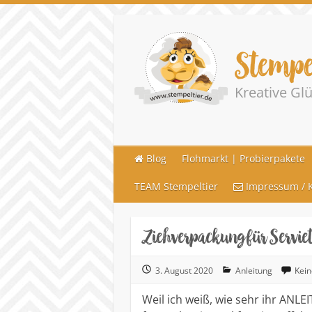
Stempe
Kreative G
Blog
Flohmarkt | Probierpakete
TEAM Stempeltier
Impressum / K
Ziehverpackung für Servie
3. August 2020
Anleitung
Kei
Weil ich weiß, wie sehr ihr ANL