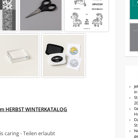
Je
in
St
20
Ge
 zum HERBST WINTERKATALOG
Ho
Da
St
Ne
is caring - Teilen erlaubt
ge