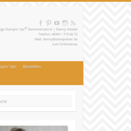
®
ge Stampin‘ Up!
Demonstratorin | Danny Hikade
Telefon: 08341 / 715 66 72
Mail:
danny@stempeltier.de
zum
Onlineshop
pin‘ Up!
Bestellen
he