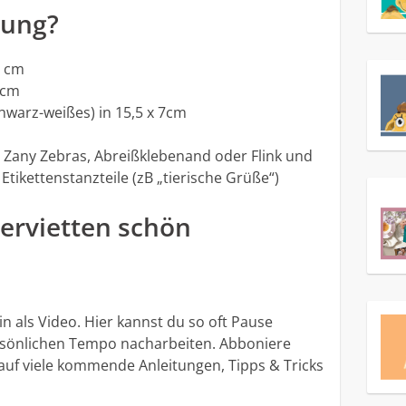
kung?
4 cm
 cm
hwarz-weißes) in 15,5 x 7cm
t Zany Zebras, Abreißklebenand oder Flink und
tikettenstanzteile (zB „tierische Grüße“)
Servietten schön
in als Video. Hier kannst du so oft Pause
rsönlichen Tempo nacharbeiten. Abboniere
auf viele kommende Anleitungen, Tipps & Tricks