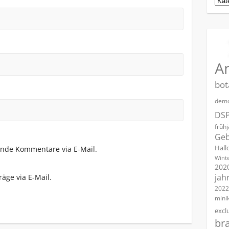
A
bot
demo
DS
früh
Geb
Hall
ende Kommentare via E-Mail.
Winte
202
jah
äge via E-Mail.
2022
mini
excl
br