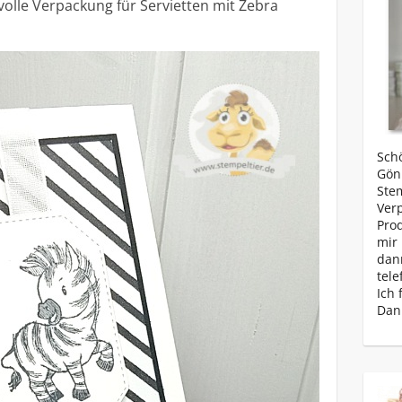
tvolle Verpackung für Servietten mit Zebra
Schö
Gönn
Ste
Ver
Prod
mir 
dan
tele
Ich 
Dan