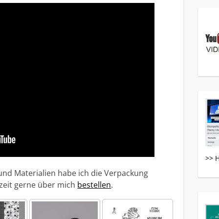
>> 
nd Materialien habe ich die Verpackung
rzeit gerne über mich
bestellen
.