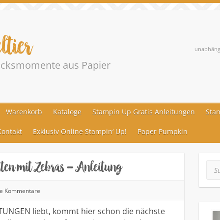
ltier
unabhängi
lücksmomente aus Papier
Warenkorb
Kataloge
Stampin Up Gratis Anleitungen
Stam
ontakt
Exklusiv Online Stampin‘ Up!
Paper Pumpkin
tten mit Zebras – Anleitung
Suc
ne Kommentare
EITUNGEN liebt, kommt hier schon die nächste