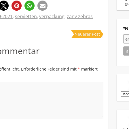
g
0-2021
,
servietten
,
verpackung
,
zany zebras
*N
Neuerer Post
Kommentar
ffentlicht.
Erforderliche Felder sind mit
*
markiert
Arch
Kat